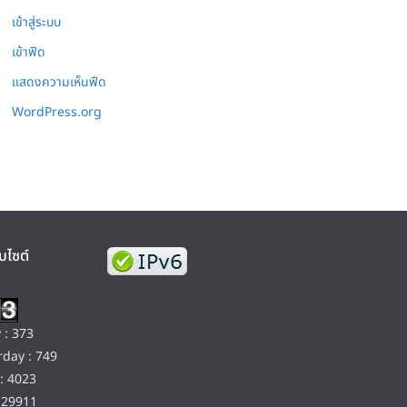
เข้าสู่ระบบ
เข้าฟีด
แสดงความเห็นฟีด
WordPress.org
บไซต์
 : 373
day : 749
: 4023
129911