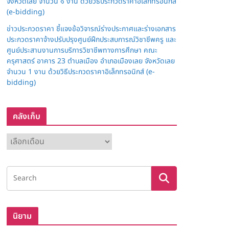
จังหวัดเลย จำนวน ๑ งาน ด้วยวิธีประกวดราคาอิเล็กทรอนิกส์
(e-bidding)
ข่าวประกวดราคา ชี้แจงข้อวิจารณ์ร่างประกาศและร่างเอกสาร
ประกวดราคาจ้างปรับปรุงศูนย์ฝึกประสบการณ์วิชาชีพครู และ
ศูนย์ประสานงานการบริการวิชาชีพทางการศึกษา คณะ
ครุศาสตร์ อาคาร 23 ตำบลเมือง อำเภอเมืองเลย จังหวัดเลย
จำนวน 1 งาน ด้วยวิธีประกวดราคาอิเล็กทรอนิกส์ (e-
bidding)
คลังเก็บ
ค
ลั
ง
เ
ก็
บ
นิยาม