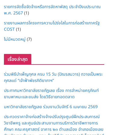
รายการจัดซื้อจัดจ้างหรือการจัดหาพัสดุ ประจำปีงบประมาณ
พ.ศ. 2567
(1)
รายงานผลการโครงการความโปร่งใสในการก่อสร้างภาครัฐ
COST
(1)
ไม่มีหมวดหมู่
(7)
เรื่องล่าสุด
ร่วมพิธีบำเพ็ญกุศล ครบ 15 วัน (ปัณรสมวาร) ถวายเป็นพระ
กุศลแด่ “เจ้าฟ้าพัชรกิติยาภาฯ”
ประกาศมหาวิทยาลัยราชภัฏเลย เรื่อง การจำหน่ายครุภัณฑ์
ยานพาหนะและขนส่ง โดยวิธีขายทอดตลาด
มหาวิทยาลัยราชภัฏเลย ร่วมงานวันจักรี 6 เมษายน 2569
ประกวดราคาจ้างก่อสร้างจ้างปรับปรุงศูนย์ฝึกประสบการณ์
วิชาชีพครู และศูนย์ประสานงานการบริการวิชาชีพทางการ
ศึกษา คณะครุศาสตร์ อาคาร ๒๓ ตำบลเมือง อำเภอเมืองเลย