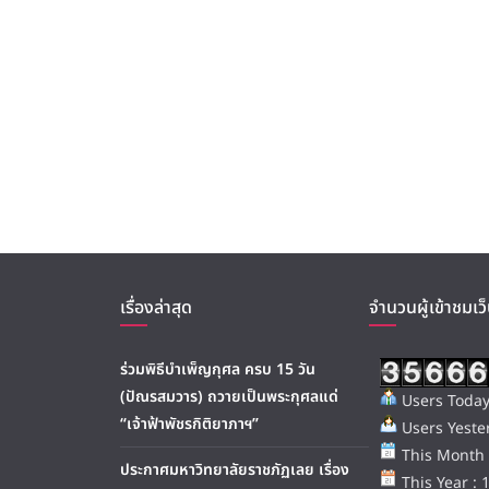
เรื่องล่าสุด
จำนวนผู้เข้าชมเว็
ร่วมพิธีบำเพ็ญกุศล ครบ 15 วัน
(ปัณรสมวาร) ถวายเป็นพระกุศลแด่
Users Today
“เจ้าฟ้าพัชรกิติยาภาฯ”
Users Yester
This Month 
ประกาศมหาวิทยาลัยราชภัฏเลย เรื่อง
This Year : 