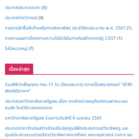
ประกาศประกวดราคา
(5)
ประกาศร่างวิจารณ์
(4)
รายการจัดซื้อจัดจ้างหรือการจัดหาพัสดุ ประจำปีงบประมาณ พ.ศ. 2567
(1)
รายงานผลการโครงการความโปร่งใสในการก่อสร้างภาครัฐ COST
(1)
ไม่มีหมวดหมู่
(7)
เรื่องล่าสุด
ร่วมพิธีบำเพ็ญกุศล ครบ 15 วัน (ปัณรสมวาร) ถวายเป็นพระกุศลแด่ “เจ้าฟ้า
พัชรกิติยาภาฯ”
ประกาศมหาวิทยาลัยราชภัฏเลย เรื่อง การจำหน่ายครุภัณฑ์ยานพาหนะและ
ขนส่ง โดยวิธีขายทอดตลาด
มหาวิทยาลัยราชภัฏเลย ร่วมงานวันจักรี 6 เมษายน 2569
ประกวดราคาจ้างก่อสร้างจ้างปรับปรุงศูนย์ฝึกประสบการณ์วิชาชีพครู และ
ศูนย์ประสานงานการบริการวิชาชีพทางการศึกษา คณะครุศาสตร์ อาคาร ๒๓