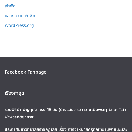
เข้าฟีด
แสดงความเห็นฟีด
WordPress.org
Facebook Fanpage
เรื่องล่าสุด
ร่วมพิธีบำเพ็ญกุศล ครบ 15 วัน (ปัณรสมวาร) ถวายเป็นพระกุศลแด่ “เจ้า
ฟ้าพัชรกิติยาภาฯ”
ประกาศมหาวิทยาลัยราชภัฏเลย เรื่อง การจำหน่ายครุภัณฑ์ยานพาหนะและ