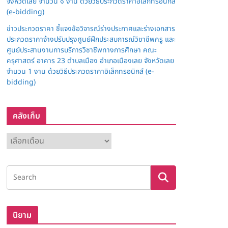
จังหวัดเลย จำนวน ๑ งาน ด้วยวิธีประกวดราคาอิเล็กทรอนิกส์
(e-bidding)
ข่าวประกวดราคา ชี้แจงข้อวิจารณ์ร่างประกาศและร่างเอกสาร
ประกวดราคาจ้างปรับปรุงศูนย์ฝึกประสบการณ์วิชาชีพครู และ
ศูนย์ประสานงานการบริการวิชาชีพทางการศึกษา คณะ
ครุศาสตร์ อาคาร 23 ตำบลเมือง อำเภอเมืองเลย จังหวัดเลย
จำนวน 1 งาน ด้วยวิธีประกวดราคาอิเล็กทรอนิกส์ (e-
bidding)
คลังเก็บ
ค
ลั
ง
เ
ก็
บ
นิยาม