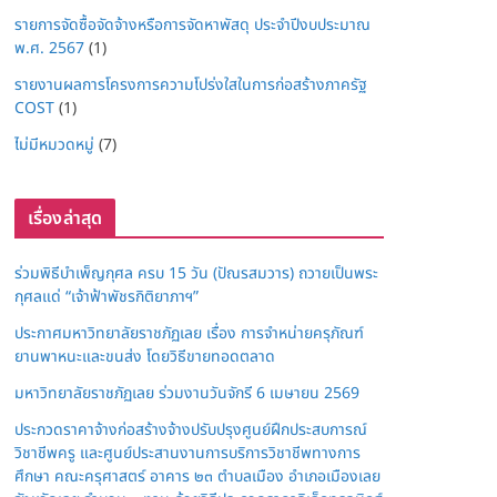
รายการจัดซื้อจัดจ้างหรือการจัดหาพัสดุ ประจำปีงบประมาณ
พ.ศ. 2567
(1)
รายงานผลการโครงการความโปร่งใสในการก่อสร้างภาครัฐ
COST
(1)
ไม่มีหมวดหมู่
(7)
เรื่องล่าสุด
ร่วมพิธีบำเพ็ญกุศล ครบ 15 วัน (ปัณรสมวาร) ถวายเป็นพระ
กุศลแด่ “เจ้าฟ้าพัชรกิติยาภาฯ”
ประกาศมหาวิทยาลัยราชภัฏเลย เรื่อง การจำหน่ายครุภัณฑ์
ยานพาหนะและขนส่ง โดยวิธีขายทอดตลาด
มหาวิทยาลัยราชภัฏเลย ร่วมงานวันจักรี 6 เมษายน 2569
ประกวดราคาจ้างก่อสร้างจ้างปรับปรุงศูนย์ฝึกประสบการณ์
วิชาชีพครู และศูนย์ประสานงานการบริการวิชาชีพทางการ
ศึกษา คณะครุศาสตร์ อาคาร ๒๓ ตำบลเมือง อำเภอเมืองเลย