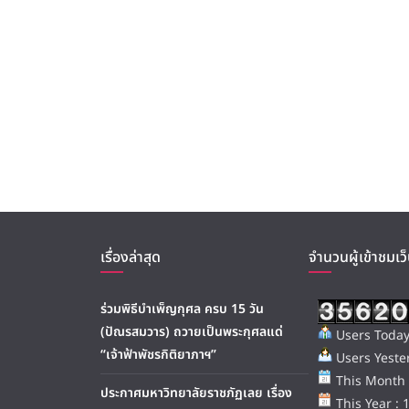
เรื่องล่าสุด
จำนวนผู้เข้าชมเว็
ร่วมพิธีบำเพ็ญกุศล ครบ 15 วัน
(ปัณรสมวาร) ถวายเป็นพระกุศลแด่
Users Today
“เจ้าฟ้าพัชรกิติยาภาฯ”
Users Yester
This Month 
ประกาศมหาวิทยาลัยราชภัฏเลย เรื่อง
This Year : 