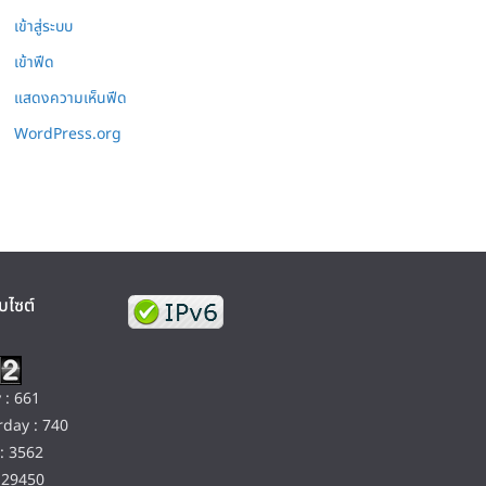
เข้าสู่ระบบ
เข้าฟีด
แสดงความเห็นฟีด
WordPress.org
บไซต์
 : 661
day : 740
: 3562
129450