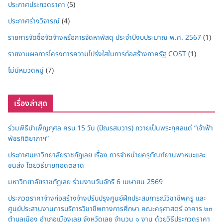
ประกาศประกวดราคา
(5)
ประกาศร่างวิจารณ์
(4)
รายการจัดซื้อจัดจ้างหรือการจัดหาพัสดุ ประจำปีงบประมาณ พ.ศ. 2567
(1)
รายงานผลการโครงการความโปร่งใสในการก่อสร้างภาครัฐ COST
(1)
ไม่มีหมวดหมู่
(7)
เรื่องล่าสุด
ร่วมพิธีบำเพ็ญกุศล ครบ 15 วัน (ปัณรสมวาร) ถวายเป็นพระกุศลแด่ “เจ้าฟ้า
พัชรกิติยาภาฯ”
ประกาศมหาวิทยาลัยราชภัฏเลย เรื่อง การจำหน่ายครุภัณฑ์ยานพาหนะและ
ขนส่ง โดยวิธีขายทอดตลาด
มหาวิทยาลัยราชภัฏเลย ร่วมงานวันจักรี 6 เมษายน 2569
ประกวดราคาจ้างก่อสร้างจ้างปรับปรุงศูนย์ฝึกประสบการณ์วิชาชีพครู และ
ศูนย์ประสานงานการบริการวิชาชีพทางการศึกษา คณะครุศาสตร์ อาคาร ๒๓
ตำบลเมือง อำเภอเมืองเลย จังหวัดเลย จำนวน ๑ งาน ด้วยวิธีประกวดราคา