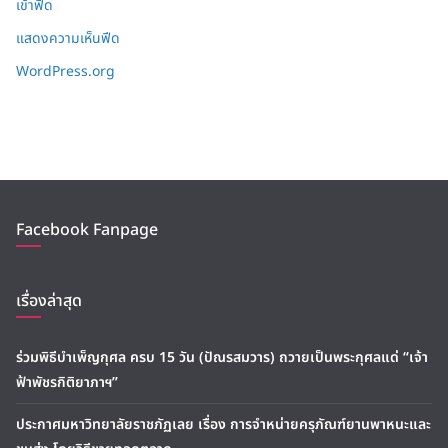
เข้าฟีด
แสดงความเห็นฟีด
WordPress.org
Facebook Fanpage
เรื่องล่าสุด
ร่วมพิธีบำเพ็ญกุศล ครบ 15 วัน (ปัณรสมวาร) ถวายเป็นพระกุศลแด่ “เจ้า
ฟ้าพัชรกิติยาภาฯ”
ประกาศมหาวิทยาลัยราชภัฏเลย เรื่อง การจำหน่ายครุภัณฑ์ยานพาหนะและ