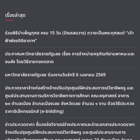
เรื่องล่าสุด
ร่วมพิธีบำเพ็ญกุศล ครบ 15 วัน (ปัณรสมวาร) ถวายเป็นพระกุศลแด่ “เจ้า
ฟ้าพัชรกิติยาภาฯ”
ประกาศมหาวิทยาลัยราชภัฏเลย เรื่อง การจำหน่ายครุภัณฑ์ยานพาหนะและ
ขนส่ง โดยวิธีขายทอดตลาด
มหาวิทยาลัยราชภัฏเลย ร่วมงานวันจักรี 6 เมษายน 2569
ประกวดราคาจ้างก่อสร้างจ้างปรับปรุงศูนย์ฝึกประสบการณ์วิชาชีพครู และ
ศูนย์ประสานงานการบริการวิชาชีพทางการศึกษา คณะครุศาสตร์ อาคาร
๒๓ ตำบลเมือง อำเภอเมืองเลย จังหวัดเลย จำนวน ๑ งาน ด้วยวิธีประกวด
ราคาอิเล็กทรอนิกส์ (e-bidding)
ข่าวประกวดราคา ชี้แจงข้อวิจารณ์ร่างประกาศและร่างเอกสารประกวดราคา
จ้างปรับปรุงศูนย์ฝึกประสบการณ์วิชาชีพครู และศูนย์ประสานงานการ