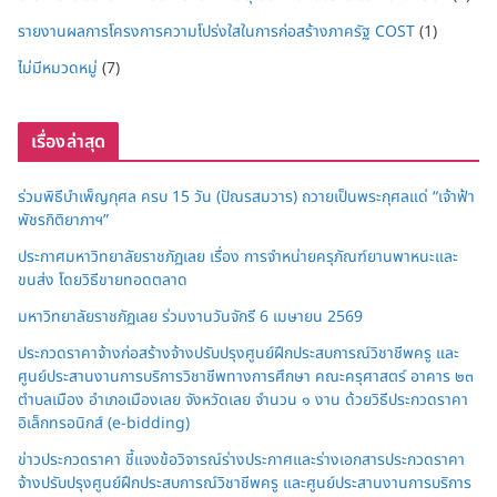
รายงานผลการโครงการความโปร่งใสในการก่อสร้างภาครัฐ COST
(1)
ไม่มีหมวดหมู่
(7)
เรื่องล่าสุด
ร่วมพิธีบำเพ็ญกุศล ครบ 15 วัน (ปัณรสมวาร) ถวายเป็นพระกุศลแด่ “เจ้าฟ้า
พัชรกิติยาภาฯ”
ประกาศมหาวิทยาลัยราชภัฏเลย เรื่อง การจำหน่ายครุภัณฑ์ยานพาหนะและ
ขนส่ง โดยวิธีขายทอดตลาด
มหาวิทยาลัยราชภัฏเลย ร่วมงานวันจักรี 6 เมษายน 2569
ประกวดราคาจ้างก่อสร้างจ้างปรับปรุงศูนย์ฝึกประสบการณ์วิชาชีพครู และ
ศูนย์ประสานงานการบริการวิชาชีพทางการศึกษา คณะครุศาสตร์ อาคาร ๒๓
ตำบลเมือง อำเภอเมืองเลย จังหวัดเลย จำนวน ๑ งาน ด้วยวิธีประกวดราคา
อิเล็กทรอนิกส์ (e-bidding)
ข่าวประกวดราคา ชี้แจงข้อวิจารณ์ร่างประกาศและร่างเอกสารประกวดราคา
จ้างปรับปรุงศูนย์ฝึกประสบการณ์วิชาชีพครู และศูนย์ประสานงานการบริการ