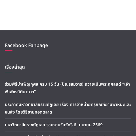
Facebook Fanpage
เรื่องล่าสุด
ร่วมพิธีบำเพ็ญกุศล ครบ 15 วัน (ปัณรสมวาร) ถวายเป็นพระกุศลแด่ “เจ้า
ฟ้าพัชรกิติยาภาฯ”
ประกาศมหาวิทยาลัยราชภัฏเลย เรื่อง การจำหน่ายครุภัณฑ์ยานพาหนะและ
ขนส่ง โดยวิธีขายทอดตลาด
มหาวิทยาลัยราชภัฏเลย ร่วมงานวันจักรี 6 เมษายน 2569