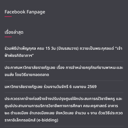
Facebook Fanpage
เรื่องล่าสุด
ร่วมพิธีบำเพ็ญกุศล ครบ 15 วัน (ปัณรสมวาร) ถวายเป็นพระกุศลแด่ “เจ้า
ฟ้าพัชรกิติยาภาฯ”
ประกาศมหาวิทยาลัยราชภัฏเลย เรื่อง การจำหน่ายครุภัณฑ์ยานพาหนะและ
ขนส่ง โดยวิธีขายทอดตลาด
มหาวิทยาลัยราชภัฏเลย ร่วมงานวันจักรี 6 เมษายน 2569
ประกวดราคาจ้างก่อสร้างจ้างปรับปรุงศูนย์ฝึกประสบการณ์วิชาชีพครู และ
ศูนย์ประสานงานการบริการวิชาชีพทางการศึกษา คณะครุศาสตร์ อาคาร
๒๓ ตำบลเมือง อำเภอเมืองเลย จังหวัดเลย จำนวน ๑ งาน ด้วยวิธีประกวด
ราคาอิเล็กทรอนิกส์ (e-bidding)