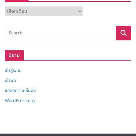
ค
ลั
ง
เ
ก็
บ
นิยาม
เข้าสู่ระบบ
เข้าฟีด
แสดงความเห็นฟีด
WordPress.org