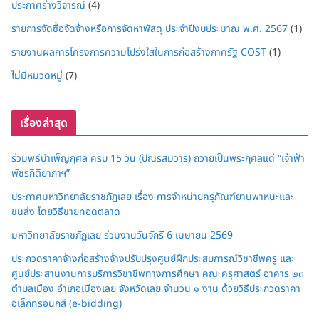
ประกาศร่างวิจารณ์
(4)
รายการจัดซื้อจัดจ้างหรือการจัดหาพัสดุ ประจำปีงบประมาณ พ.ศ. 2567
(1)
รายงานผลการโครงการความโปร่งใสในการก่อสร้างภาครัฐ COST
(1)
ไม่มีหมวดหมู่
(7)
เรื่องล่าสุด
ร่วมพิธีบำเพ็ญกุศล ครบ 15 วัน (ปัณรสมวาร) ถวายเป็นพระกุศลแด่ “เจ้าฟ้า
พัชรกิติยาภาฯ”
ประกาศมหาวิทยาลัยราชภัฏเลย เรื่อง การจำหน่ายครุภัณฑ์ยานพาหนะและ
ขนส่ง โดยวิธีขายทอดตลาด
มหาวิทยาลัยราชภัฏเลย ร่วมงานวันจักรี 6 เมษายน 2569
ประกวดราคาจ้างก่อสร้างจ้างปรับปรุงศูนย์ฝึกประสบการณ์วิชาชีพครู และ
ศูนย์ประสานงานการบริการวิชาชีพทางการศึกษา คณะครุศาสตร์ อาคาร ๒๓
ตำบลเมือง อำเภอเมืองเลย จังหวัดเลย จำนวน ๑ งาน ด้วยวิธีประกวดราคา
อิเล็กทรอนิกส์ (e-bidding)