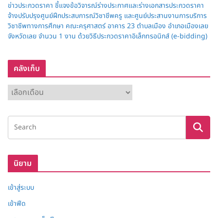
ข่าวประกวดราคา ชี้แจงข้อวิจารณ์ร่างประกาศและร่างเอกสารประกวดราคา
จ้างปรับปรุงศูนย์ฝึกประสบการณ์วิชาชีพครู และศูนย์ประสานงานการบริการ
วิชาชีพทางการศึกษา คณะครุศาสตร์ อาคาร 23 ตำบลเมือง อำเภอเมืองเลย
จังหวัดเลย จำนวน 1 งาน ด้วยวิธีประกวดราคาอิเล็กทรอนิกส์ (e-bidding)
คลังเก็บ
ค
ลั
ง
เ
ก็
บ
นิยาม
เข้าสู่ระบบ
เข้าฟีด