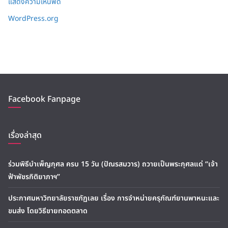
แสดงความเห็นฟีด
WordPress.org
Facebook Fanpage
เรื่องล่าสุด
ร่วมพิธีบำเพ็ญกุศล ครบ 15 วัน (ปัณรสมวาร) ถวายเป็นพระกุศลแด่ “เจ้า
ฟ้าพัชรกิติยาภาฯ”
ประกาศมหาวิทยาลัยราชภัฏเลย เรื่อง การจำหน่ายครุภัณฑ์ยานพาหนะและ
ขนส่ง โดยวิธีขายทอดตลาด