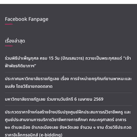
Facebook Fanpage
เรื่องล่าสุด
ร่วมพิธีบำเพ็ญกุศล ครบ 15 วัน (ปัณรสมวาร) ถวายเป็นพระกุศลแด่ “เจ้า
ฟ้าพัชรกิติยาภาฯ”
ประกาศมหาวิทยาลัยราชภัฏเลย เรื่อง การจำหน่ายครุภัณฑ์ยานพาหนะและ
ขนส่ง โดยวิธีขายทอดตลาด
มหาวิทยาลัยราชภัฏเลย ร่วมงานวันจักรี 6 เมษายน 2569
ประกวดราคาจ้างก่อสร้างจ้างปรับปรุงศูนย์ฝึกประสบการณ์วิชาชีพครู และ
ศูนย์ประสานงานการบริการวิชาชีพทางการศึกษา คณะครุศาสตร์ อาคาร
๒๓ ตำบลเมือง อำเภอเมืองเลย จังหวัดเลย จำนวน ๑ งาน ด้วยวิธีประกวด
ราคาอิเล็กทรอนิกส์ (e-bidding)