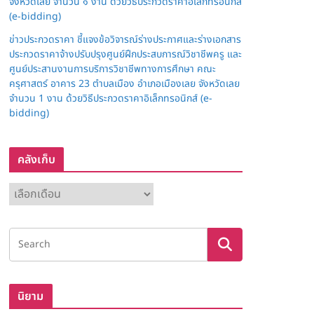
จังหวัดเลย จำนวน ๑ งาน ด้วยวิธีประกวดราคาอิเล็กทรอนิกส์
(e-bidding)
ข่าวประกวดราคา ชี้แจงข้อวิจารณ์ร่างประกาศและร่างเอกสาร
ประกวดราคาจ้างปรับปรุงศูนย์ฝึกประสบการณ์วิชาชีพครู และ
ศูนย์ประสานงานการบริการวิชาชีพทางการศึกษา คณะ
ครุศาสตร์ อาคาร 23 ตำบลเมือง อำเภอเมืองเลย จังหวัดเลย
จำนวน 1 งาน ด้วยวิธีประกวดราคาอิเล็กทรอนิกส์ (e-
bidding)
คลังเก็บ
ค
ลั
ง
เ
ก็
บ
นิยาม