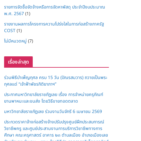
รายการจัดซื้อจัดจ้างหรือการจัดหาพัสดุ ประจำปีงบประมาณ
พ.ศ. 2567
(1)
รายงานผลการโครงการความโปร่งใสในการก่อสร้างภาครัฐ
COST
(1)
ไม่มีหมวดหมู่
(7)
เรื่องล่าสุด
ร่วมพิธีบำเพ็ญกุศล ครบ 15 วัน (ปัณรสมวาร) ถวายเป็นพระ
กุศลแด่ “เจ้าฟ้าพัชรกิติยาภาฯ”
ประกาศมหาวิทยาลัยราชภัฏเลย เรื่อง การจำหน่ายครุภัณฑ์
ยานพาหนะและขนส่ง โดยวิธีขายทอดตลาด
มหาวิทยาลัยราชภัฏเลย ร่วมงานวันจักรี 6 เมษายน 2569
ประกวดราคาจ้างก่อสร้างจ้างปรับปรุงศูนย์ฝึกประสบการณ์
วิชาชีพครู และศูนย์ประสานงานการบริการวิชาชีพทางการ
ศึกษา คณะครุศาสตร์ อาคาร ๒๓ ตำบลเมือง อำเภอเมืองเลย