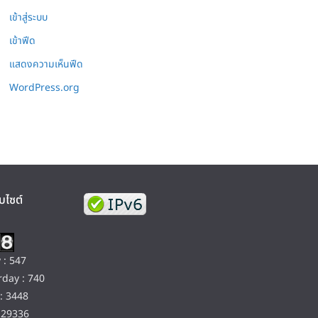
เข้าสู่ระบบ
เข้าฟีด
แสดงความเห็นฟีด
WordPress.org
บไซต์
 : 547
day : 740
: 3448
129336