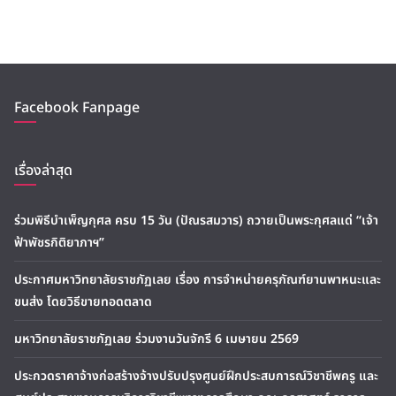
Facebook Fanpage
เรื่องล่าสุด
ร่วมพิธีบำเพ็ญกุศล ครบ 15 วัน (ปัณรสมวาร) ถวายเป็นพระกุศลแด่ “เจ้า
ฟ้าพัชรกิติยาภาฯ”
ประกาศมหาวิทยาลัยราชภัฏเลย เรื่อง การจำหน่ายครุภัณฑ์ยานพาหนะและ
ขนส่ง โดยวิธีขายทอดตลาด
มหาวิทยาลัยราชภัฏเลย ร่วมงานวันจักรี 6 เมษายน 2569
ประกวดราคาจ้างก่อสร้างจ้างปรับปรุงศูนย์ฝึกประสบการณ์วิชาชีพครู และ