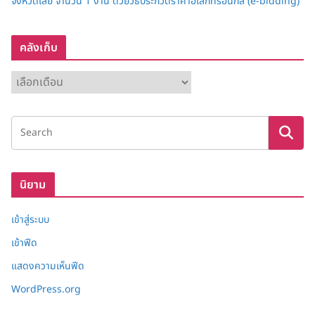
จังหวัดเลย จำนวน 1 งาน ด้วยวิธีประกวดราคาอิเล็กทรอนิกส์ (e-bidding)
คลังเก็บ
ค
ลั
ง
เ
ก็
บ
นิยาม
เข้าสู่ระบบ
เข้าฟีด
แสดงความเห็นฟีด
WordPress.org