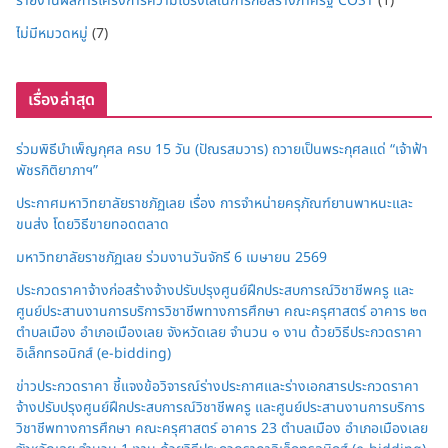
รายงานผลการโครงการความโปร่งใสในการก่อสร้างภาครัฐ COST
(1)
ไม่มีหมวดหมู่
(7)
เรื่องล่าสุด
ร่วมพิธีบำเพ็ญกุศล ครบ 15 วัน (ปัณรสมวาร) ถวายเป็นพระกุศลแด่ “เจ้าฟ้า
พัชรกิติยาภาฯ”
ประกาศมหาวิทยาลัยราชภัฏเลย เรื่อง การจำหน่ายครุภัณฑ์ยานพาหนะและ
ขนส่ง โดยวิธีขายทอดตลาด
มหาวิทยาลัยราชภัฏเลย ร่วมงานวันจักรี 6 เมษายน 2569
ประกวดราคาจ้างก่อสร้างจ้างปรับปรุงศูนย์ฝึกประสบการณ์วิชาชีพครู และ
ศูนย์ประสานงานการบริการวิชาชีพทางการศึกษา คณะครุศาสตร์ อาคาร ๒๓
ตำบลเมือง อำเภอเมืองเลย จังหวัดเลย จำนวน ๑ งาน ด้วยวิธีประกวดราคา
อิเล็กทรอนิกส์ (e-bidding)
ข่าวประกวดราคา ชี้แจงข้อวิจารณ์ร่างประกาศและร่างเอกสารประกวดราคา
จ้างปรับปรุงศูนย์ฝึกประสบการณ์วิชาชีพครู และศูนย์ประสานงานการบริการ
วิชาชีพทางการศึกษา คณะครุศาสตร์ อาคาร 23 ตำบลเมือง อำเภอเมืองเลย