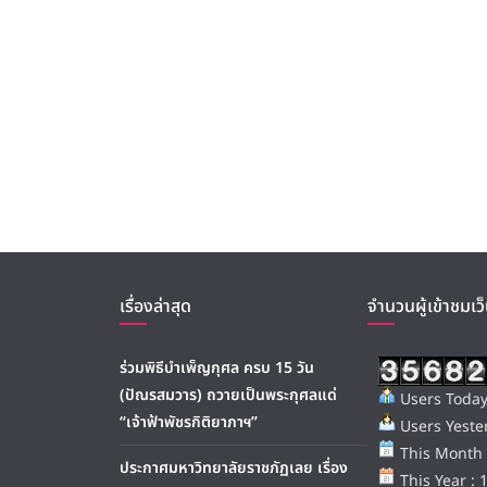
เรื่องล่าสุด
จำนวนผู้เข้าชมเว็
ร่วมพิธีบำเพ็ญกุศล ครบ 15 วัน
(ปัณรสมวาร) ถวายเป็นพระกุศลแด่
Users Today
“เจ้าฟ้าพัชรกิติยาภาฯ”
Users Yester
This Month 
ประกาศมหาวิทยาลัยราชภัฏเลย เรื่อง
This Year : 