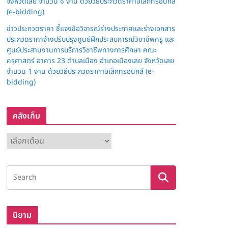
จังหวัดเลย จำนวน ๑ งาน ด้วยวิธีประกวดราคาอิเล็กทรอนิกส์
(e-bidding)
ข่าวประกวดราคา ชี้แจงข้อวิจารณ์ร่างประกาศและร่างเอกสาร
ประกวดราคาจ้างปรับปรุงศูนย์ฝึกประสบการณ์วิชาชีพครู และ
ศูนย์ประสานงานการบริการวิชาชีพทางการศึกษา คณะ
ครุศาสตร์ อาคาร 23 ตำบลเมือง อำเภอเมืองเลย จังหวัดเลย
จำนวน 1 งาน ด้วยวิธีประกวดราคาอิเล็กทรอนิกส์ (e-
bidding)
คลังเก็บ
ค
ลั
ง
เ
ก็
บ
นิยาม