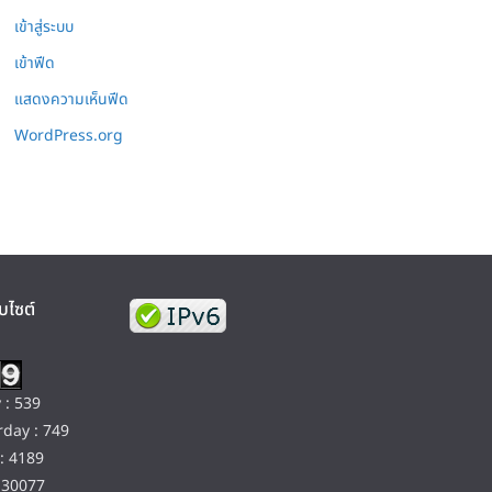
เข้าสู่ระบบ
เข้าฟีด
แสดงความเห็นฟีด
WordPress.org
บไซต์
 : 539
day : 749
: 4189
130077