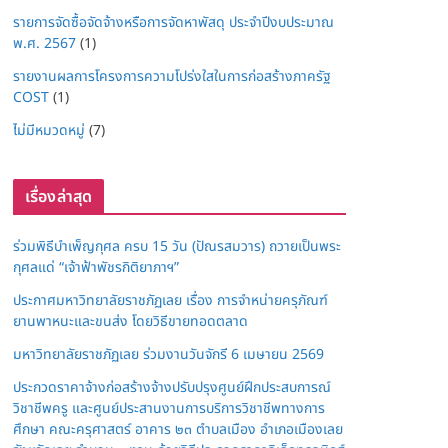
รายการจัดซื้อจัดจ้างหรือการจัดหาพัสดุ ประจำปีงบประมาณ
พ.ศ. 2567
(1)
รายงานผลการโครงการความโปร่งใสในการก่อสร้างภาครัฐ
COST
(1)
ไม่มีหมวดหมู่
(7)
เรื่องล่าสุด
ร่วมพิธีบำเพ็ญกุศล ครบ 15 วัน (ปัณรสมวาร) ถวายเป็นพระ
กุศลแด่ “เจ้าฟ้าพัชรกิติยาภาฯ”
ประกาศมหาวิทยาลัยราชภัฏเลย เรื่อง การจำหน่ายครุภัณฑ์
ยานพาหนะและขนส่ง โดยวิธีขายทอดตลาด
มหาวิทยาลัยราชภัฏเลย ร่วมงานวันจักรี 6 เมษายน 2569
ประกวดราคาจ้างก่อสร้างจ้างปรับปรุงศูนย์ฝึกประสบการณ์
วิชาชีพครู และศูนย์ประสานงานการบริการวิชาชีพทางการ
ศึกษา คณะครุศาสตร์ อาคาร ๒๓ ตำบลเมือง อำเภอเมืองเลย