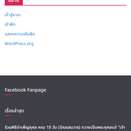
นิยาม
เข้าสู่ระบบ
เข้าฟีด
แสดงความเห็นฟีด
WordPress.org
Facebook Fanpage
เรื่องล่าสุด
ร่วมพิธีบำเพ็ญกุศล ครบ 15 วัน (ปัณรสมวาร) ถวายเป็นพระกุศลแด่ “เจ้า