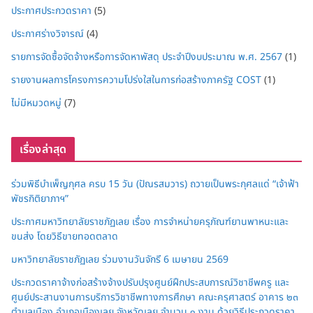
ประกาศประกวดราคา
(5)
ประกาศร่างวิจารณ์
(4)
รายการจัดซื้อจัดจ้างหรือการจัดหาพัสดุ ประจำปีงบประมาณ พ.ศ. 2567
(1)
รายงานผลการโครงการความโปร่งใสในการก่อสร้างภาครัฐ COST
(1)
ไม่มีหมวดหมู่
(7)
เรื่องล่าสุด
ร่วมพิธีบำเพ็ญกุศล ครบ 15 วัน (ปัณรสมวาร) ถวายเป็นพระกุศลแด่ “เจ้าฟ้า
พัชรกิติยาภาฯ”
ประกาศมหาวิทยาลัยราชภัฏเลย เรื่อง การจำหน่ายครุภัณฑ์ยานพาหนะและ
ขนส่ง โดยวิธีขายทอดตลาด
มหาวิทยาลัยราชภัฏเลย ร่วมงานวันจักรี 6 เมษายน 2569
ประกวดราคาจ้างก่อสร้างจ้างปรับปรุงศูนย์ฝึกประสบการณ์วิชาชีพครู และ
ศูนย์ประสานงานการบริการวิชาชีพทางการศึกษา คณะครุศาสตร์ อาคาร ๒๓
ตำบลเมือง อำเภอเมืองเลย จังหวัดเลย จำนวน ๑ งาน ด้วยวิธีประกวดราคา