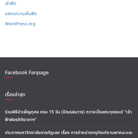
เข้าฟีด
แสดงความเห็นฟีด
WordPress.org
Facebook Fanpage
เรื่องล่าสุด
ร่วมพิธีบำเพ็ญกุศล ครบ 15 วัน (ปัณรสมวาร) ถวายเป็นพระกุศลแด่ “เจ้า
ฟ้าพัชรกิติยาภาฯ”
ประกาศมหาวิทยาลัยราชภัฏเลย เรื่อง การจำหน่ายครุภัณฑ์ยานพาหนะและ