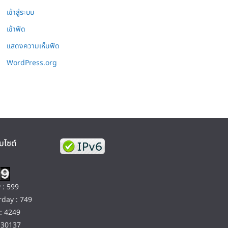
เข้าสู่ระบบ
เข้าฟีด
แสดงความเห็นฟีด
WordPress.org
บไซต์
 : 599
day : 749
: 4249
130137