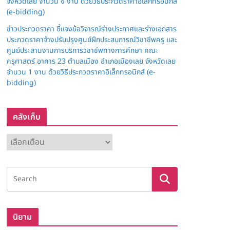
จังหวัดเลย จำนวน ๑ งาน ด้วยวิธีประกวดราคาอิเล็กทรอนิกส์
(e-bidding)
ข่าวประกวดราคา ชี้แจงข้อวิจารณ์ร่างประกาศและร่างเอกสาร
ประกวดราคาจ้างปรับปรุงศูนย์ฝึกประสบการณ์วิชาชีพครู และ
ศูนย์ประสานงานการบริการวิชาชีพทางการศึกษา คณะ
ครุศาสตร์ อาคาร 23 ตำบลเมือง อำเภอเมืองเลย จังหวัดเลย
จำนวน 1 งาน ด้วยวิธีประกวดราคาอิเล็กทรอนิกส์ (e-
bidding)
คลังเก็บ
ค
ลั
ง
เ
ก็
บ
นิยาม