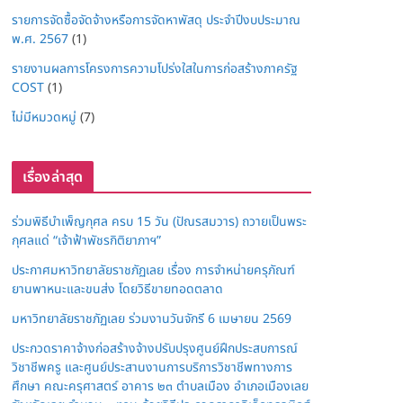
รายการจัดซื้อจัดจ้างหรือการจัดหาพัสดุ ประจำปีงบประมาณ
พ.ศ. 2567
(1)
รายงานผลการโครงการความโปร่งใสในการก่อสร้างภาครัฐ
COST
(1)
ไม่มีหมวดหมู่
(7)
เรื่องล่าสุด
ร่วมพิธีบำเพ็ญกุศล ครบ 15 วัน (ปัณรสมวาร) ถวายเป็นพระ
กุศลแด่ “เจ้าฟ้าพัชรกิติยาภาฯ”
ประกาศมหาวิทยาลัยราชภัฏเลย เรื่อง การจำหน่ายครุภัณฑ์
ยานพาหนะและขนส่ง โดยวิธีขายทอดตลาด
มหาวิทยาลัยราชภัฏเลย ร่วมงานวันจักรี 6 เมษายน 2569
ประกวดราคาจ้างก่อสร้างจ้างปรับปรุงศูนย์ฝึกประสบการณ์
วิชาชีพครู และศูนย์ประสานงานการบริการวิชาชีพทางการ
ศึกษา คณะครุศาสตร์ อาคาร ๒๓ ตำบลเมือง อำเภอเมืองเลย