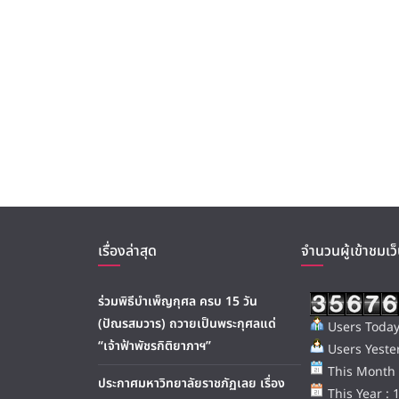
เรื่องล่าสุด
จำนวนผู้เข้าชมเว็
ร่วมพิธีบำเพ็ญกุศล ครบ 15 วัน
(ปัณรสมวาร) ถวายเป็นพระกุศลแด่
Users Today
“เจ้าฟ้าพัชรกิติยาภาฯ”
Users Yester
This Month 
ประกาศมหาวิทยาลัยราชภัฏเลย เรื่อง
This Year : 