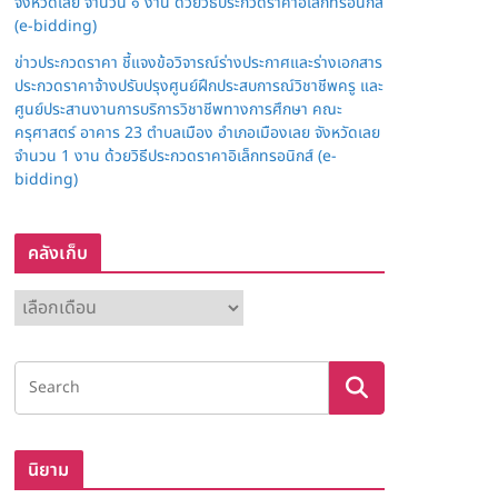
จังหวัดเลย จำนวน ๑ งาน ด้วยวิธีประกวดราคาอิเล็กทรอนิกส์
(e-bidding)
ข่าวประกวดราคา ชี้แจงข้อวิจารณ์ร่างประกาศและร่างเอกสาร
ประกวดราคาจ้างปรับปรุงศูนย์ฝึกประสบการณ์วิชาชีพครู และ
ศูนย์ประสานงานการบริการวิชาชีพทางการศึกษา คณะ
ครุศาสตร์ อาคาร 23 ตำบลเมือง อำเภอเมืองเลย จังหวัดเลย
จำนวน 1 งาน ด้วยวิธีประกวดราคาอิเล็กทรอนิกส์ (e-
bidding)
คลังเก็บ
ค
ลั
ง
เ
ก็
บ
นิยาม