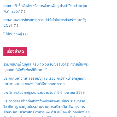
รายการจัดซื้อจัดจ้างหรือการจัดหาพัสดุ ประจำปีงบประมาณ
พ.ศ. 2567
(1)
รายงานผลการโครงการความโปร่งใสในการก่อสร้างภาครัฐ
COST
(1)
ไม่มีหมวดหมู่
(7)
เรื่องล่าสุด
ร่วมพิธีบำเพ็ญกุศล ครบ 15 วัน (ปัณรสมวาร) ถวายเป็นพระ
กุศลแด่ “เจ้าฟ้าพัชรกิติยาภาฯ”
ประกาศมหาวิทยาลัยราชภัฏเลย เรื่อง การจำหน่ายครุภัณฑ์
ยานพาหนะและขนส่ง โดยวิธีขายทอดตลาด
มหาวิทยาลัยราชภัฏเลย ร่วมงานวันจักรี 6 เมษายน 2569
ประกวดราคาจ้างก่อสร้างจ้างปรับปรุงศูนย์ฝึกประสบการณ์
วิชาชีพครู และศูนย์ประสานงานการบริการวิชาชีพทางการ
ศึกษา คณะครุศาสตร์ อาคาร ๒๓ ตำบลเมือง อำเภอเมืองเลย