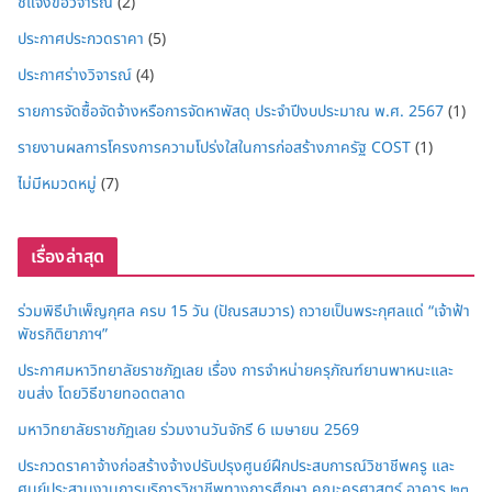
ชี้แจงข้อวิจารณ์
(2)
ประกาศประกวดราคา
(5)
ประกาศร่างวิจารณ์
(4)
รายการจัดซื้อจัดจ้างหรือการจัดหาพัสดุ ประจำปีงบประมาณ พ.ศ. 2567
(1)
รายงานผลการโครงการความโปร่งใสในการก่อสร้างภาครัฐ COST
(1)
ไม่มีหมวดหมู่
(7)
เรื่องล่าสุด
ร่วมพิธีบำเพ็ญกุศล ครบ 15 วัน (ปัณรสมวาร) ถวายเป็นพระกุศลแด่ “เจ้าฟ้า
พัชรกิติยาภาฯ”
ประกาศมหาวิทยาลัยราชภัฏเลย เรื่อง การจำหน่ายครุภัณฑ์ยานพาหนะและ
ขนส่ง โดยวิธีขายทอดตลาด
มหาวิทยาลัยราชภัฏเลย ร่วมงานวันจักรี 6 เมษายน 2569
ประกวดราคาจ้างก่อสร้างจ้างปรับปรุงศูนย์ฝึกประสบการณ์วิชาชีพครู และ
ศูนย์ประสานงานการบริการวิชาชีพทางการศึกษา คณะครุศาสตร์ อาคาร ๒๓