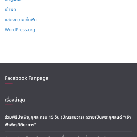
เข้าฟีด
แสดงความเห็นฟีด
WordPress.org
Facebook Fanpage
เรื่องล่าสุด
ร่วมพิธีบำเพ็ญกุศล ครบ 15 วัน (ปัณรสมวาร) ถวายเป็นพระกุศลแด่ “เจ้า
ฟ้าพัชรกิติยาภาฯ”