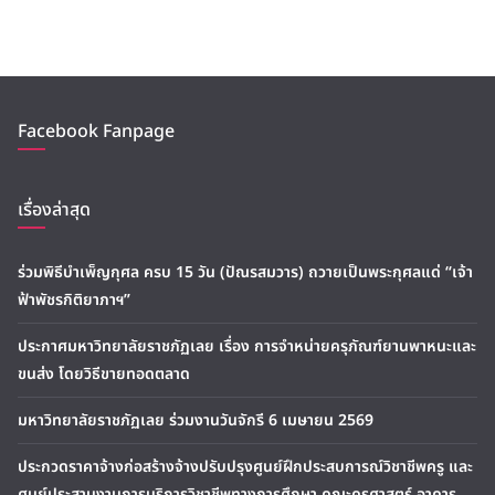
Facebook Fanpage
เรื่องล่าสุด
ร่วมพิธีบำเพ็ญกุศล ครบ 15 วัน (ปัณรสมวาร) ถวายเป็นพระกุศลแด่ “เจ้า
ฟ้าพัชรกิติยาภาฯ”
ประกาศมหาวิทยาลัยราชภัฏเลย เรื่อง การจำหน่ายครุภัณฑ์ยานพาหนะและ
ขนส่ง โดยวิธีขายทอดตลาด
มหาวิทยาลัยราชภัฏเลย ร่วมงานวันจักรี 6 เมษายน 2569
ประกวดราคาจ้างก่อสร้างจ้างปรับปรุงศูนย์ฝึกประสบการณ์วิชาชีพครู และ
ศูนย์ประสานงานการบริการวิชาชีพทางการศึกษา คณะครุศาสตร์ อาคาร