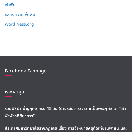
เข้าฟีด
แสดงความเห็นฟีด
WordPress.org
Facebook Fanpage
เรื่องล่าสุด
ร่วมพิธีบำเพ็ญกุศล ครบ 15 วัน (ปัณรสมวาร) ถวายเป็นพระกุศลแด่ “เจ้า
ฟ้าพัชรกิติยาภาฯ”
ประกาศมหาวิทยาลัยราชภัฏเลย เรื่อง การจำหน่ายครุภัณฑ์ยานพาหนะและ