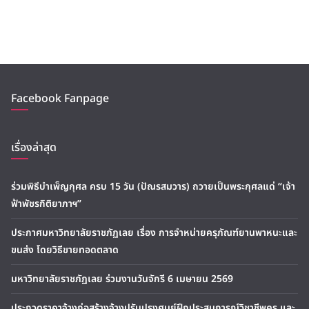
Facebook Fanpage
เรื่องล่าสุด
ร่วมพิธีบำเพ็ญกุศล ครบ 15 วัน (ปัณรสมวาร) ถวายเป็นพระกุศลแด่ “เจ้า
ฟ้าพัชรกิติยาภาฯ”
ประกาศมหาวิทยาลัยราชภัฏเลย เรื่อง การจำหน่ายครุภัณฑ์ยานพาหนะและ
ขนส่ง โดยวิธีขายทอดตลาด
มหาวิทยาลัยราชภัฏเลย ร่วมงานวันจักรี 6 เมษายน 2569
ประกวดราคาจ้างก่อสร้างจ้างปรับปรุงศูนย์ฝึกประสบการณ์วิชาชีพครู และ