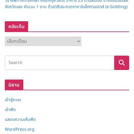
วิชาชีพทางการศึกษา คณะครุศาสตร์ อาคาร 23 ตำบลเมือง อำเภอเมืองเลย
จังหวัดเลย จำนวน 1 งาน ด้วยวิธีประกวดราคาอิเล็กทรอนิกส์ (e-bidding)
คลังเก็บ
ค
ลั
ง
เ
ก็
บ
นิยาม
เข้าสู่ระบบ
เข้าฟีด
แสดงความเห็นฟีด
WordPress.org