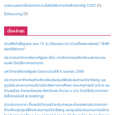
รายงานผลการโครงการความโปร่งใสในการก่อสร้างภาครัฐ COST
(1)
ไม่มีหมวดหมู่
(7)
เรื่องล่าสุด
ร่วมพิธีบำเพ็ญกุศล ครบ 15 วัน (ปัณรสมวาร) ถวายเป็นพระกุศลแด่ “เจ้าฟ้า
พัชรกิติยาภาฯ”
ประกาศมหาวิทยาลัยราชภัฏเลย เรื่อง การจำหน่ายครุภัณฑ์ยานพาหนะและ
ขนส่ง โดยวิธีขายทอดตลาด
มหาวิทยาลัยราชภัฏเลย ร่วมงานวันจักรี 6 เมษายน 2569
ประกวดราคาจ้างก่อสร้างจ้างปรับปรุงศูนย์ฝึกประสบการณ์วิชาชีพครู และ
ศูนย์ประสานงานการบริการวิชาชีพทางการศึกษา คณะครุศาสตร์ อาคาร ๒๓
ตำบลเมือง อำเภอเมืองเลย จังหวัดเลย จำนวน ๑ งาน ด้วยวิธีประกวดราคา
อิเล็กทรอนิกส์ (e-bidding)
ข่าวประกวดราคา ชี้แจงข้อวิจารณ์ร่างประกาศและร่างเอกสารประกวดราคา
จ้างปรับปรุงศูนย์ฝึกประสบการณ์วิชาชีพครู และศูนย์ประสานงานการบริการ