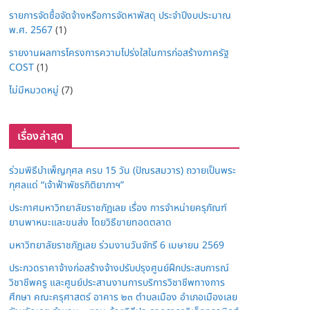
รายการจัดซื้อจัดจ้างหรือการจัดหาพัสดุ ประจำปีงบประมาณ
พ.ศ. 2567
(1)
รายงานผลการโครงการความโปร่งใสในการก่อสร้างภาครัฐ
COST
(1)
ไม่มีหมวดหมู่
(7)
เรื่องล่าสุด
ร่วมพิธีบำเพ็ญกุศล ครบ 15 วัน (ปัณรสมวาร) ถวายเป็นพระ
กุศลแด่ “เจ้าฟ้าพัชรกิติยาภาฯ”
ประกาศมหาวิทยาลัยราชภัฏเลย เรื่อง การจำหน่ายครุภัณฑ์
ยานพาหนะและขนส่ง โดยวิธีขายทอดตลาด
มหาวิทยาลัยราชภัฏเลย ร่วมงานวันจักรี 6 เมษายน 2569
ประกวดราคาจ้างก่อสร้างจ้างปรับปรุงศูนย์ฝึกประสบการณ์
วิชาชีพครู และศูนย์ประสานงานการบริการวิชาชีพทางการ
ศึกษา คณะครุศาสตร์ อาคาร ๒๓ ตำบลเมือง อำเภอเมืองเลย