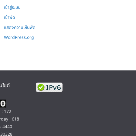
เข้าสู่ระบบ
เข้าฟีด
แสดงความเห็นฟีด
WordPress.org
บไซต์
 : 172
day : 618
: 4440
130328