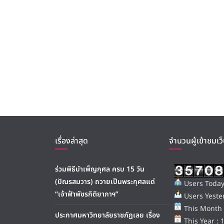
เรื่องล่าสุด
จำนวนผู้เข้าชมเว็
ร่วมพิธีบำเพ็ญกุศล ครบ 15 วัน
(ปัณรสมวาร) ถวายเป็นพระกุศลแด่
Users Today
“เจ้าฟ้าพัชรกิติยาภาฯ”
Users Yester
This Month 
ประกาศมหาวิทยาลัยราชภัฏเลย เรื่อง
This Year : 