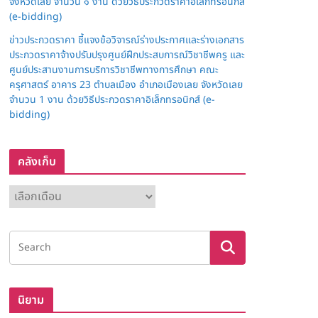
จังหวัดเลย จำนวน ๑ งาน ด้วยวิธีประกวดราคาอิเล็กทรอนิกส์
(e-bidding)
ข่าวประกวดราคา ชี้แจงข้อวิจารณ์ร่างประกาศและร่างเอกสาร
ประกวดราคาจ้างปรับปรุงศูนย์ฝึกประสบการณ์วิชาชีพครู และ
ศูนย์ประสานงานการบริการวิชาชีพทางการศึกษา คณะ
ครุศาสตร์ อาคาร 23 ตำบลเมือง อำเภอเมืองเลย จังหวัดเลย
จำนวน 1 งาน ด้วยวิธีประกวดราคาอิเล็กทรอนิกส์ (e-
bidding)
คลังเก็บ
ค
ลั
ง
เ
ก็
บ
นิยาม