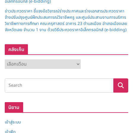
อิเล็กทรอนิกส์ (e-bidding)
ข่าวประกวดราคา ชี้แจงข้อวิจารณ์ร่างประกาศและร่างเอกสารประกวดราคา
จ้างปรับปรุงศูนย์ฝึกประสบการณ์วิชาชีพครู และศูนย์ประสานงานการบริการ
วิชาชีพทางการศึกษา คณะครุศาสตร์ อาคาร 23 ตำบลเมือง อำเภอเมืองเลย
จังหวัดเลย จำนวน 1 งาน ด้วยวิธีประกวดราคาอิเล็กทรอนิกส์ (e-bidding)
คลังเก็บ
ค
ลั
ง
เ
ก็
บ
นิยาม
เข้าสู่ระบบ
เข้าฟีด