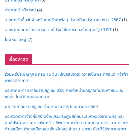
ประกาศประกวดราคา
(5)
ประกาศร่างวิจารณ์
(4)
รายการจัดซื้อจัดจ้างหรือการจัดหาพัสดุ ประจำปีงบประมาณ พ.ศ. 2567
(1)
รายงานผลการโครงการความโปร่งใสในการก่อสร้างภาครัฐ COST
(1)
ไม่มีหมวดหมู่
(7)
เรื่องล่าสุด
ร่วมพิธีบำเพ็ญกุศล ครบ 15 วัน (ปัณรสมวาร) ถวายเป็นพระกุศลแด่ “เจ้าฟ้า
พัชรกิติยาภาฯ”
ประกาศมหาวิทยาลัยราชภัฏเลย เรื่อง การจำหน่ายครุภัณฑ์ยานพาหนะและ
ขนส่ง โดยวิธีขายทอดตลาด
มหาวิทยาลัยราชภัฏเลย ร่วมงานวันจักรี 6 เมษายน 2569
ประกวดราคาจ้างก่อสร้างจ้างปรับปรุงศูนย์ฝึกประสบการณ์วิชาชีพครู และ
ศูนย์ประสานงานการบริการวิชาชีพทางการศึกษา คณะครุศาสตร์ อาคาร ๒๓
ตำบลเมือง อำเภอเมืองเลย จังหวัดเลย จำนวน ๑ งาน ด้วยวิธีประกวดราคา