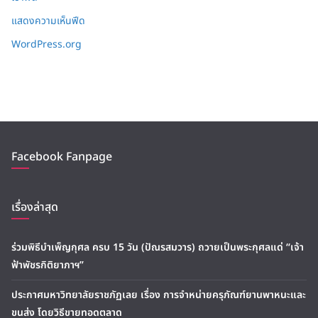
แสดงความเห็นฟีด
WordPress.org
Facebook Fanpage
เรื่องล่าสุด
ร่วมพิธีบำเพ็ญกุศล ครบ 15 วัน (ปัณรสมวาร) ถวายเป็นพระกุศลแด่ “เจ้า
ฟ้าพัชรกิติยาภาฯ”
ประกาศมหาวิทยาลัยราชภัฏเลย เรื่อง การจำหน่ายครุภัณฑ์ยานพาหนะและ
ขนส่ง โดยวิธีขายทอดตลาด