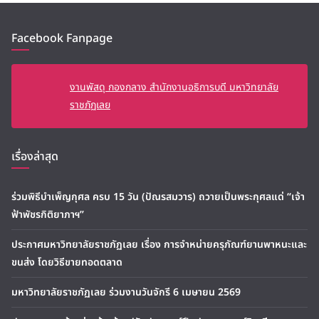
Facebook Fanpage
งานพัสดุ กองกลาง สำนักงานอธิการบดี มหาวิทยาลัย
ราชภัฏเลย
เรื่องล่าสุด
ร่วมพิธีบำเพ็ญกุศล ครบ 15 วัน (ปัณรสมวาร) ถวายเป็นพระกุศลแด่ “เจ้า
ฟ้าพัชรกิติยาภาฯ”
ประกาศมหาวิทยาลัยราชภัฏเลย เรื่อง การจำหน่ายครุภัณฑ์ยานพาหนะและ
ขนส่ง โดยวิธีขายทอดตลาด
มหาวิทยาลัยราชภัฏเลย ร่วมงานวันจักรี 6 เมษายน 2569