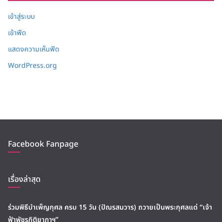
เข้าสู่ระบบ
เข้าฟีด
แสดงความเห็นฟีด
WordPress.org
Facebook Fanpage
เรื่องล่าสุด
ร่วมพิธีบำเพ็ญกุศล ครบ 15 วัน (ปัณรสมวาร) ถวายเป็นพระกุศลแด่ “เจ้า
ฟ้าพัชรกิติยาภาฯ”