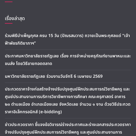
เรื่องล่าสุด
ร่วมพิธีบำเพ็ญกุศล ครบ 15 วัน (ปัณรสมวาร) ถวายเป็นพระกุศลแด่ “เจ้า
ฟ้าพัชรกิติยาภาฯ”
ประกาศมหาวิทยาลัยราชภัฏเลย เรื่อง การจำหน่ายครุภัณฑ์ยานพาหนะและ
ขนส่ง โดยวิธีขายทอดตลาด
มหาวิทยาลัยราชภัฏเลย ร่วมงานวันจักรี 6 เมษายน 2569
ประกวดราคาจ้างก่อสร้างจ้างปรับปรุงศูนย์ฝึกประสบการณ์วิชาชีพครู และ
ศูนย์ประสานงานการบริการวิชาชีพทางการศึกษา คณะครุศาสตร์ อาคาร
๒๓ ตำบลเมือง อำเภอเมืองเลย จังหวัดเลย จำนวน ๑ งาน ด้วยวิธีประกวด
ราคาอิเล็กทรอนิกส์ (e-bidding)
ข่าวประกวดราคา ชี้แจงข้อวิจารณ์ร่างประกาศและร่างเอกสารประกวดราคา
จ้างปรับปรุงศูนย์ฝึกประสบการณ์วิชาชีพครู และศูนย์ประสานงานการ