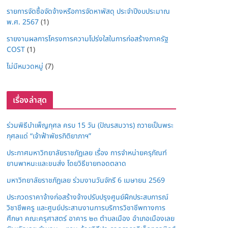
รายการจัดซื้อจัดจ้างหรือการจัดหาพัสดุ ประจำปีงบประมาณ
พ.ศ. 2567
(1)
รายงานผลการโครงการความโปร่งใสในการก่อสร้างภาครัฐ
COST
(1)
ไม่มีหมวดหมู่
(7)
เรื่องล่าสุด
ร่วมพิธีบำเพ็ญกุศล ครบ 15 วัน (ปัณรสมวาร) ถวายเป็นพระ
กุศลแด่ “เจ้าฟ้าพัชรกิติยาภาฯ”
ประกาศมหาวิทยาลัยราชภัฏเลย เรื่อง การจำหน่ายครุภัณฑ์
ยานพาหนะและขนส่ง โดยวิธีขายทอดตลาด
มหาวิทยาลัยราชภัฏเลย ร่วมงานวันจักรี 6 เมษายน 2569
ประกวดราคาจ้างก่อสร้างจ้างปรับปรุงศูนย์ฝึกประสบการณ์
วิชาชีพครู และศูนย์ประสานงานการบริการวิชาชีพทางการ
ศึกษา คณะครุศาสตร์ อาคาร ๒๓ ตำบลเมือง อำเภอเมืองเลย