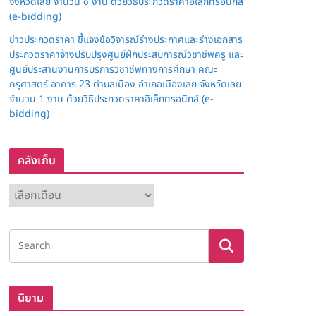
จังหวัดเลย จำนวน ๑ งาน ด้วยวิธีประกวดราคาอิเล็กทรอนิกส์
(e-bidding)
ข่าวประกวดราคา ชี้แจงข้อวิจารณ์ร่างประกาศและร่างเอกสาร
ประกวดราคาจ้างปรับปรุงศูนย์ฝึกประสบการณ์วิชาชีพครู และ
ศูนย์ประสานงานการบริการวิชาชีพทางการศึกษา คณะ
ครุศาสตร์ อาคาร 23 ตำบลเมือง อำเภอเมืองเลย จังหวัดเลย
จำนวน 1 งาน ด้วยวิธีประกวดราคาอิเล็กทรอนิกส์ (e-
bidding)
คลังเก็บ
ค
ลั
ง
เ
ก็
บ
นิยาม