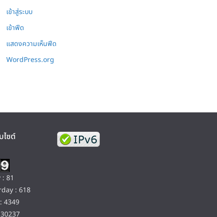
เข้าสู่ระบบ
เข้าฟีด
แสดงความเห็นฟีด
WordPress.org
บไซต์
 : 81
day : 618
: 4349
130237