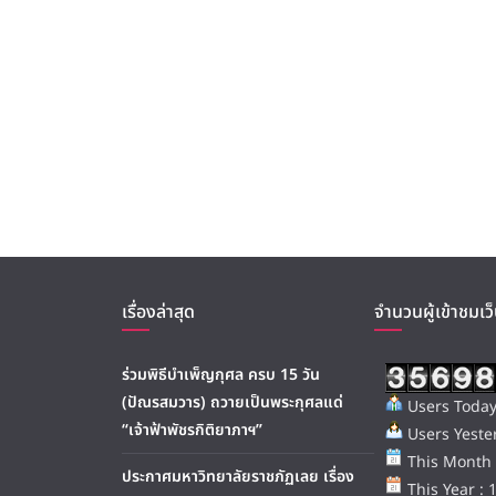
เรื่องล่าสุด
จำนวนผู้เข้าชมเว็
ร่วมพิธีบำเพ็ญกุศล ครบ 15 วัน
(ปัณรสมวาร) ถวายเป็นพระกุศลแด่
Users Today
“เจ้าฟ้าพัชรกิติยาภาฯ”
Users Yester
This Month 
ประกาศมหาวิทยาลัยราชภัฏเลย เรื่อง
This Year : 