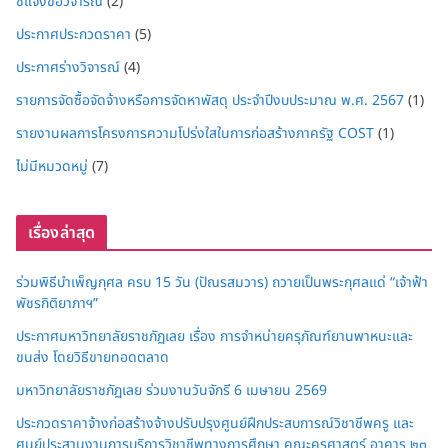
ชี้แจงข้อวิจารณ์
(2)
ประกาศประกวดราคา
(5)
ประกาศร่างวิจารณ์
(4)
รายการจัดซื้อจัดจ้างหรือการจัดหาพัสดุ ประจำปีงบประมาณ พ.ศ. 2567
(1)
รายงานผลการโครงการความโปร่งใสในการก่อสร้างภาครัฐ COST
(1)
ไม่มีหมวดหมู่
(7)
เรื่องล่าสุด
ร่วมพิธีบำเพ็ญกุศล ครบ 15 วัน (ปัณรสมวาร) ถวายเป็นพระกุศลแด่ “เจ้าฟ้า
พัชรกิติยาภาฯ”
ประกาศมหาวิทยาลัยราชภัฏเลย เรื่อง การจำหน่ายครุภัณฑ์ยานพาหนะและ
ขนส่ง โดยวิธีขายทอดตลาด
มหาวิทยาลัยราชภัฏเลย ร่วมงานวันจักรี 6 เมษายน 2569
ประกวดราคาจ้างก่อสร้างจ้างปรับปรุงศูนย์ฝึกประสบการณ์วิชาชีพครู และ
ศูนย์ประสานงานการบริการวิชาชีพทางการศึกษา คณะครุศาสตร์ อาคาร ๒๓