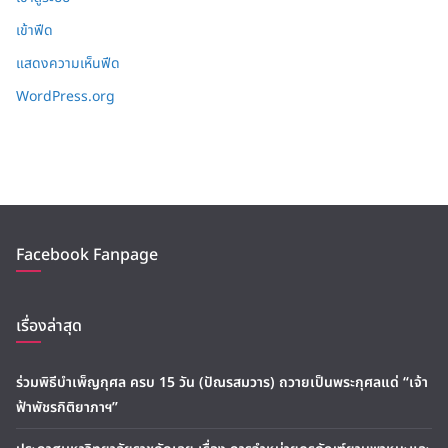
เข้าฟีด
แสดงความเห็นฟีด
WordPress.org
Facebook Fanpage
เรื่องล่าสุด
ร่วมพิธีบำเพ็ญกุศล ครบ 15 วัน (ปัณรสมวาร) ถวายเป็นพระกุศลแด่ “เจ้า
ฟ้าพัชรกิติยาภาฯ”