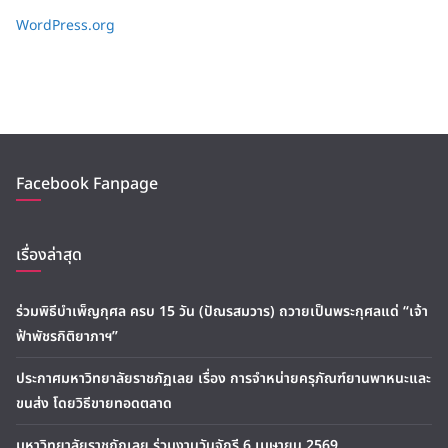
WordPress.org
Facebook Fanpage
เรื่องล่าสุด
ร่วมพิธีบำเพ็ญกุศล ครบ 15 วัน (ปัณรสมวาร) ถวายเป็นพระกุศลแด่ “เจ้า
ฟ้าพัชรกิติยาภาฯ”
ประกาศมหาวิทยาลัยราชภัฏเลย เรื่อง การจำหน่ายครุภัณฑ์ยานพาหนะและ
ขนส่ง โดยวิธีขายทอดตลาด
มหาวิทยาลัยราชภัฏเลย ร่วมงานวันจักรี 6 เมษายน 2569