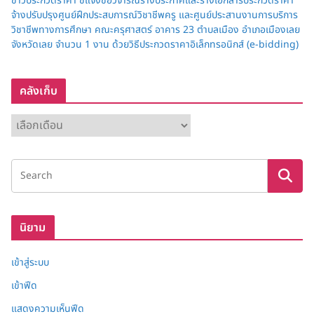
ข่าวประกวดราคา ชี้แจงข้อวิจารณ์ร่างประกาศและร่างเอกสารประกวดราคา
จ้างปรับปรุงศูนย์ฝึกประสบการณ์วิชาชีพครู และศูนย์ประสานงานการบริการ
วิชาชีพทางการศึกษา คณะครุศาสตร์ อาคาร 23 ตำบลเมือง อำเภอเมืองเลย
จังหวัดเลย จำนวน 1 งาน ด้วยวิธีประกวดราคาอิเล็กทรอนิกส์ (e-bidding)
คลังเก็บ
ค
ลั
ง
เ
ก็
บ
นิยาม
เข้าสู่ระบบ
เข้าฟีด
แสดงความเห็นฟีด