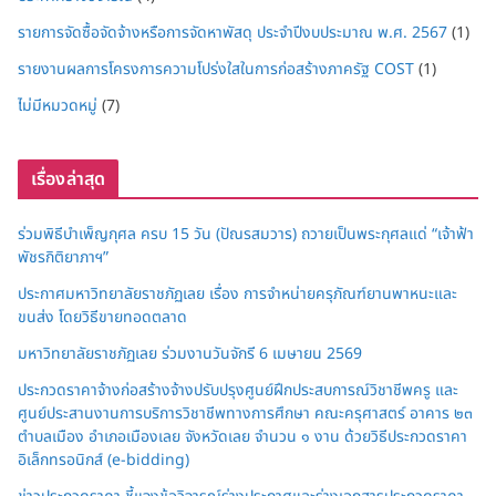
รายการจัดซื้อจัดจ้างหรือการจัดหาพัสดุ ประจำปีงบประมาณ พ.ศ. 2567
(1)
รายงานผลการโครงการความโปร่งใสในการก่อสร้างภาครัฐ COST
(1)
ไม่มีหมวดหมู่
(7)
เรื่องล่าสุด
ร่วมพิธีบำเพ็ญกุศล ครบ 15 วัน (ปัณรสมวาร) ถวายเป็นพระกุศลแด่ “เจ้าฟ้า
พัชรกิติยาภาฯ”
ประกาศมหาวิทยาลัยราชภัฏเลย เรื่อง การจำหน่ายครุภัณฑ์ยานพาหนะและ
ขนส่ง โดยวิธีขายทอดตลาด
มหาวิทยาลัยราชภัฏเลย ร่วมงานวันจักรี 6 เมษายน 2569
ประกวดราคาจ้างก่อสร้างจ้างปรับปรุงศูนย์ฝึกประสบการณ์วิชาชีพครู และ
ศูนย์ประสานงานการบริการวิชาชีพทางการศึกษา คณะครุศาสตร์ อาคาร ๒๓
ตำบลเมือง อำเภอเมืองเลย จังหวัดเลย จำนวน ๑ งาน ด้วยวิธีประกวดราคา
อิเล็กทรอนิกส์ (e-bidding)