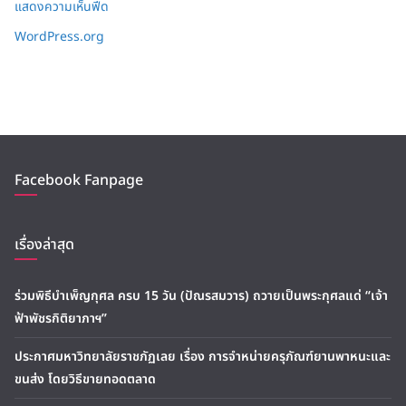
แสดงความเห็นฟีด
WordPress.org
Facebook Fanpage
เรื่องล่าสุด
ร่วมพิธีบำเพ็ญกุศล ครบ 15 วัน (ปัณรสมวาร) ถวายเป็นพระกุศลแด่ “เจ้า
ฟ้าพัชรกิติยาภาฯ”
ประกาศมหาวิทยาลัยราชภัฏเลย เรื่อง การจำหน่ายครุภัณฑ์ยานพาหนะและ
ขนส่ง โดยวิธีขายทอดตลาด