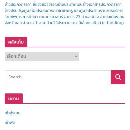
ข่าวประกวดราคา ชี้แจงข้อวิจารณ์ร่างประกาศและร่างเอกสารประกวดราคา
จ้างปรับปรุงศูนย์ฝึกประสบการณ์วิชาชีพครู และศูนย์ประสานงานการบริการ
วิชาชีพทางการศึกษา คณะครุศาสตร์ อาคาร 23 ตำบลเมือง อำเภอเมืองเลย
จังหวัดเลย จำนวน 1 งาน ด้วยวิธีประกวดราคาอิเล็กทรอนิกส์ (e-bidding)
คลังเก็บ
ค
ลั
ง
เ
ก็
บ
นิยาม
เข้าสู่ระบบ
เข้าฟีด