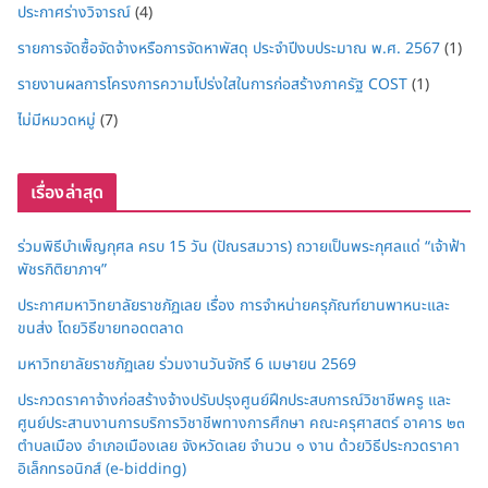
ประกาศร่างวิจารณ์
(4)
รายการจัดซื้อจัดจ้างหรือการจัดหาพัสดุ ประจำปีงบประมาณ พ.ศ. 2567
(1)
รายงานผลการโครงการความโปร่งใสในการก่อสร้างภาครัฐ COST
(1)
ไม่มีหมวดหมู่
(7)
เรื่องล่าสุด
ร่วมพิธีบำเพ็ญกุศล ครบ 15 วัน (ปัณรสมวาร) ถวายเป็นพระกุศลแด่ “เจ้าฟ้า
พัชรกิติยาภาฯ”
ประกาศมหาวิทยาลัยราชภัฏเลย เรื่อง การจำหน่ายครุภัณฑ์ยานพาหนะและ
ขนส่ง โดยวิธีขายทอดตลาด
มหาวิทยาลัยราชภัฏเลย ร่วมงานวันจักรี 6 เมษายน 2569
ประกวดราคาจ้างก่อสร้างจ้างปรับปรุงศูนย์ฝึกประสบการณ์วิชาชีพครู และ
ศูนย์ประสานงานการบริการวิชาชีพทางการศึกษา คณะครุศาสตร์ อาคาร ๒๓
ตำบลเมือง อำเภอเมืองเลย จังหวัดเลย จำนวน ๑ งาน ด้วยวิธีประกวดราคา
อิเล็กทรอนิกส์ (e-bidding)