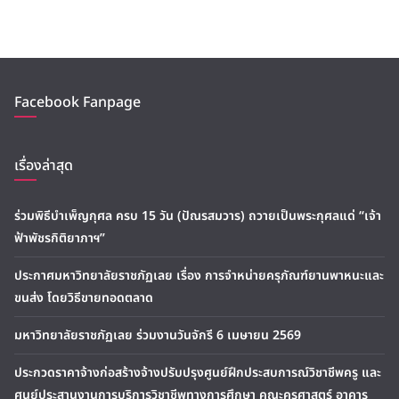
Facebook Fanpage
เรื่องล่าสุด
ร่วมพิธีบำเพ็ญกุศล ครบ 15 วัน (ปัณรสมวาร) ถวายเป็นพระกุศลแด่ “เจ้า
ฟ้าพัชรกิติยาภาฯ”
ประกาศมหาวิทยาลัยราชภัฏเลย เรื่อง การจำหน่ายครุภัณฑ์ยานพาหนะและ
ขนส่ง โดยวิธีขายทอดตลาด
มหาวิทยาลัยราชภัฏเลย ร่วมงานวันจักรี 6 เมษายน 2569
ประกวดราคาจ้างก่อสร้างจ้างปรับปรุงศูนย์ฝึกประสบการณ์วิชาชีพครู และ
ศูนย์ประสานงานการบริการวิชาชีพทางการศึกษา คณะครุศาสตร์ อาคาร