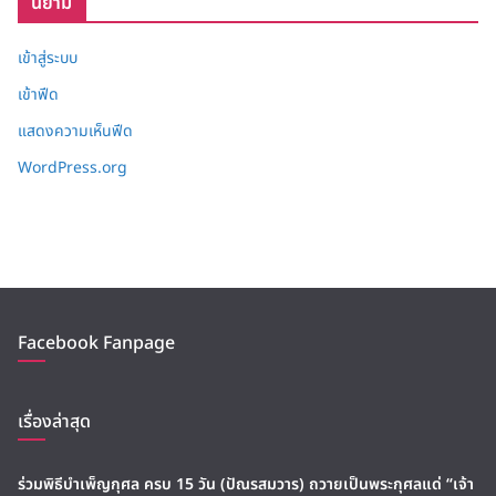
นิยาม
เข้าสู่ระบบ
เข้าฟีด
แสดงความเห็นฟีด
WordPress.org
Facebook Fanpage
เรื่องล่าสุด
ร่วมพิธีบำเพ็ญกุศล ครบ 15 วัน (ปัณรสมวาร) ถวายเป็นพระกุศลแด่ “เจ้า