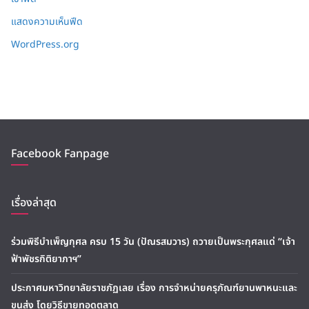
แสดงความเห็นฟีด
WordPress.org
Facebook Fanpage
เรื่องล่าสุด
ร่วมพิธีบำเพ็ญกุศล ครบ 15 วัน (ปัณรสมวาร) ถวายเป็นพระกุศลแด่ “เจ้า
ฟ้าพัชรกิติยาภาฯ”
ประกาศมหาวิทยาลัยราชภัฏเลย เรื่อง การจำหน่ายครุภัณฑ์ยานพาหนะและ
ขนส่ง โดยวิธีขายทอดตลาด