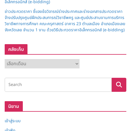
อิเล็กทรอนิกส์ (e-bidding)
ข่าวประกวดราคา ชี้แจงข้อวิจารณ์ร่างประกาศและร่างเอกสารประกวดราคา
จ้างปรับปรุงศูนย์ฝึกประสบการณ์วิชาชีพครู และศูนย์ประสานงานการบริการ
วิชาชีพทางการศึกษา คณะครุศาสตร์ อาคาร 23 ตำบลเมือง อำเภอเมืองเลย
จังหวัดเลย จำนวน 1 งาน ด้วยวิธีประกวดราคาอิเล็กทรอนิกส์ (e-bidding)
คลังเก็บ
ค
ลั
ง
เ
ก็
บ
นิยาม
เข้าสู่ระบบ
เข้าฟีด