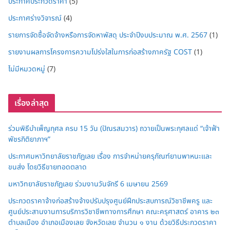
ประกาศประกวดราคา
(5)
ประกาศร่างวิจารณ์
(4)
รายการจัดซื้อจัดจ้างหรือการจัดหาพัสดุ ประจำปีงบประมาณ พ.ศ. 2567
(1)
รายงานผลการโครงการความโปร่งใสในการก่อสร้างภาครัฐ COST
(1)
ไม่มีหมวดหมู่
(7)
เรื่องล่าสุด
ร่วมพิธีบำเพ็ญกุศล ครบ 15 วัน (ปัณรสมวาร) ถวายเป็นพระกุศลแด่ “เจ้าฟ้า
พัชรกิติยาภาฯ”
ประกาศมหาวิทยาลัยราชภัฏเลย เรื่อง การจำหน่ายครุภัณฑ์ยานพาหนะและ
ขนส่ง โดยวิธีขายทอดตลาด
มหาวิทยาลัยราชภัฏเลย ร่วมงานวันจักรี 6 เมษายน 2569
ประกวดราคาจ้างก่อสร้างจ้างปรับปรุงศูนย์ฝึกประสบการณ์วิชาชีพครู และ
ศูนย์ประสานงานการบริการวิชาชีพทางการศึกษา คณะครุศาสตร์ อาคาร ๒๓
ตำบลเมือง อำเภอเมืองเลย จังหวัดเลย จำนวน ๑ งาน ด้วยวิธีประกวดราคา