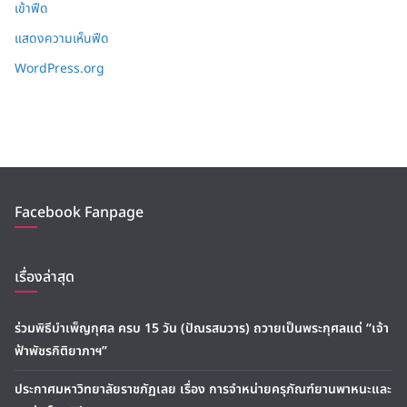
เข้าฟีด
แสดงความเห็นฟีด
WordPress.org
Facebook Fanpage
เรื่องล่าสุด
ร่วมพิธีบำเพ็ญกุศล ครบ 15 วัน (ปัณรสมวาร) ถวายเป็นพระกุศลแด่ “เจ้า
ฟ้าพัชรกิติยาภาฯ”
ประกาศมหาวิทยาลัยราชภัฏเลย เรื่อง การจำหน่ายครุภัณฑ์ยานพาหนะและ