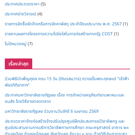
ประกาศประกวดราคา
(5)
ประกาศร่างวิจารณ์
(4)
รายการจัดซื้อจัดจ้างหรือการจัดหาพัสดุ ประจำปีงบประมาณ พ.ศ. 2567
(1)
รายงานผลการโครงการความโปร่งใสในการก่อสร้างภาครัฐ COST
(1)
ไม่มีหมวดหมู่
(7)
เรื่องล่าสุด
ร่วมพิธีบำเพ็ญกุศล ครบ 15 วัน (ปัณรสมวาร) ถวายเป็นพระกุศลแด่ “เจ้าฟ้า
พัชรกิติยาภาฯ”
ประกาศมหาวิทยาลัยราชภัฏเลย เรื่อง การจำหน่ายครุภัณฑ์ยานพาหนะและ
ขนส่ง โดยวิธีขายทอดตลาด
มหาวิทยาลัยราชภัฏเลย ร่วมงานวันจักรี 6 เมษายน 2569
ประกวดราคาจ้างก่อสร้างจ้างปรับปรุงศูนย์ฝึกประสบการณ์วิชาชีพครู และ
ศูนย์ประสานงานการบริการวิชาชีพทางการศึกษา คณะครุศาสตร์ อาคาร ๒๓
ตำบลเมือง อำเภอเมืองเลย จังหวัดเลย จำนวน ๑ งาน ด้วยวิธีประกวดราคา