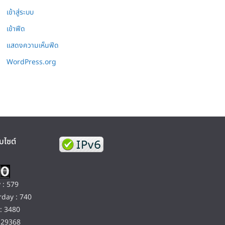
เข้าสู่ระบบ
เข้าฟีด
แสดงความเห็นฟีด
WordPress.org
บไซต์
 : 579
day : 740
: 3480
129368