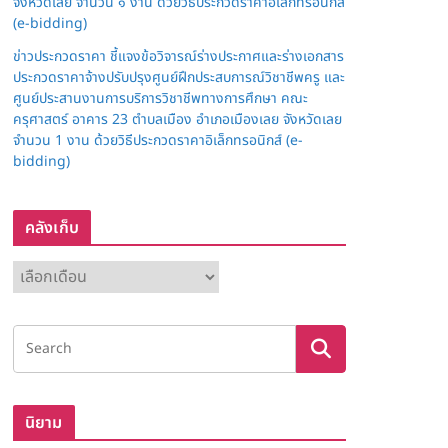
จังหวัดเลย จำนวน ๑ งาน ด้วยวิธีประกวดราคาอิเล็กทรอนิกส์
(e-bidding)
ข่าวประกวดราคา ชี้แจงข้อวิจารณ์ร่างประกาศและร่างเอกสาร
ประกวดราคาจ้างปรับปรุงศูนย์ฝึกประสบการณ์วิชาชีพครู และ
ศูนย์ประสานงานการบริการวิชาชีพทางการศึกษา คณะ
ครุศาสตร์ อาคาร 23 ตำบลเมือง อำเภอเมืองเลย จังหวัดเลย
จำนวน 1 งาน ด้วยวิธีประกวดราคาอิเล็กทรอนิกส์ (e-
bidding)
คลังเก็บ
ค
ลั
ง
เ
ก็
บ
นิยาม