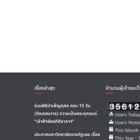
เรื่องล่าสุด
จำนวนผู้เข้าชมเว็
ร่วมพิธีบำเพ็ญกุศล ครบ 15 วัน
(ปัณรสมวาร) ถวายเป็นพระกุศลแด่
Users Today
“เจ้าฟ้าพัชรกิติยาภาฯ”
Users Yester
This Month 
ประกาศมหาวิทยาลัยราชภัฏเลย เรื่อง
This Year : 