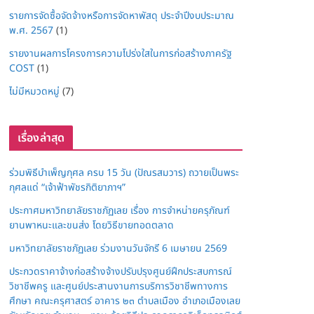
รายการจัดซื้อจัดจ้างหรือการจัดหาพัสดุ ประจำปีงบประมาณ
พ.ศ. 2567
(1)
รายงานผลการโครงการความโปร่งใสในการก่อสร้างภาครัฐ
COST
(1)
ไม่มีหมวดหมู่
(7)
เรื่องล่าสุด
ร่วมพิธีบำเพ็ญกุศล ครบ 15 วัน (ปัณรสมวาร) ถวายเป็นพระ
กุศลแด่ “เจ้าฟ้าพัชรกิติยาภาฯ”
ประกาศมหาวิทยาลัยราชภัฏเลย เรื่อง การจำหน่ายครุภัณฑ์
ยานพาหนะและขนส่ง โดยวิธีขายทอดตลาด
มหาวิทยาลัยราชภัฏเลย ร่วมงานวันจักรี 6 เมษายน 2569
ประกวดราคาจ้างก่อสร้างจ้างปรับปรุงศูนย์ฝึกประสบการณ์
วิชาชีพครู และศูนย์ประสานงานการบริการวิชาชีพทางการ
ศึกษา คณะครุศาสตร์ อาคาร ๒๓ ตำบลเมือง อำเภอเมืองเลย