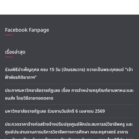
Facebook Fanpage
เรื่องล่าสุด
ร่วมพิธีบำเพ็ญกุศล ครบ 15 วัน (ปัณรสมวาร) ถวายเป็นพระกุศลแด่ “เจ้า
ฟ้าพัชรกิติยาภาฯ”
ประกาศมหาวิทยาลัยราชภัฏเลย เรื่อง การจำหน่ายครุภัณฑ์ยานพาหนะและ
ขนส่ง โดยวิธีขายทอดตลาด
มหาวิทยาลัยราชภัฏเลย ร่วมงานวันจักรี 6 เมษายน 2569
ประกวดราคาจ้างก่อสร้างจ้างปรับปรุงศูนย์ฝึกประสบการณ์วิชาชีพครู และ
ศูนย์ประสานงานการบริการวิชาชีพทางการศึกษา คณะครุศาสตร์ อาคาร