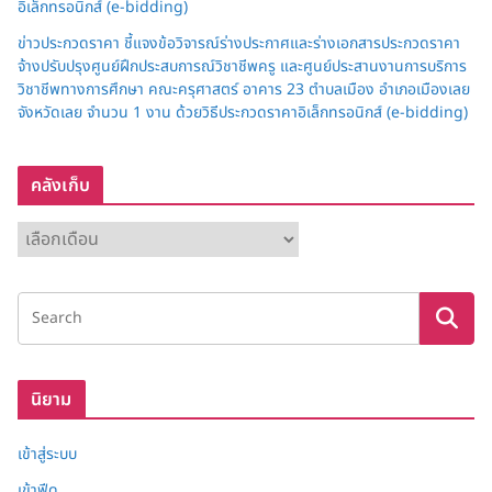
อิเล็กทรอนิกส์ (e-bidding)
ข่าวประกวดราคา ชี้แจงข้อวิจารณ์ร่างประกาศและร่างเอกสารประกวดราคา
จ้างปรับปรุงศูนย์ฝึกประสบการณ์วิชาชีพครู และศูนย์ประสานงานการบริการ
วิชาชีพทางการศึกษา คณะครุศาสตร์ อาคาร 23 ตำบลเมือง อำเภอเมืองเลย
จังหวัดเลย จำนวน 1 งาน ด้วยวิธีประกวดราคาอิเล็กทรอนิกส์ (e-bidding)
คลังเก็บ
ค
ลั
ง
เ
ก็
บ
นิยาม
เข้าสู่ระบบ
เข้าฟีด