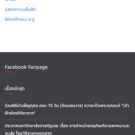
แสดงความเห็นฟีด
WordPress.org
Facebook Fanpage
เรื่องล่าสุด
ร่วมพิธีบำเพ็ญกุศล ครบ 15 วัน (ปัณรสมวาร) ถวายเป็นพระกุศลแด่ “เจ้า
ฟ้าพัชรกิติยาภาฯ”
ประกาศมหาวิทยาลัยราชภัฏเลย เรื่อง การจำหน่ายครุภัณฑ์ยานพาหนะและ
ขนส่ง โดยวิธีขายทอดตลาด