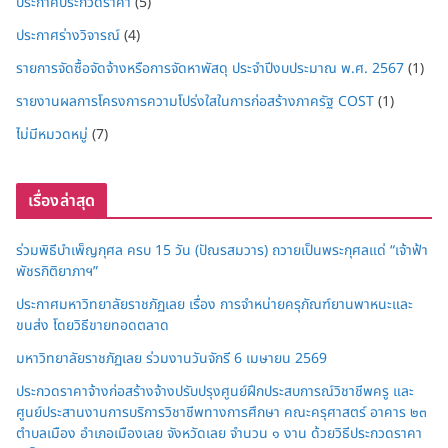
ประกาศประกวดราคา
(5)
ประกาศร่างวิจารณ์
(4)
รายการจัดซื้อจัดจ้างหรือการจัดหาพัสดุ ประจำปีงบประมาณ พ.ศ. 2567
(1)
รายงานผลการโครงการความโปร่งใสในการก่อสร้างภาครัฐ COST
(1)
ไม่มีหมวดหมู่
(7)
เรื่องล่าสุด
ร่วมพิธีบำเพ็ญกุศล ครบ 15 วัน (ปัณรสมวาร) ถวายเป็นพระกุศลแด่ “เจ้าฟ้า
พัชรกิติยาภาฯ”
ประกาศมหาวิทยาลัยราชภัฏเลย เรื่อง การจำหน่ายครุภัณฑ์ยานพาหนะและ
ขนส่ง โดยวิธีขายทอดตลาด
มหาวิทยาลัยราชภัฏเลย ร่วมงานวันจักรี 6 เมษายน 2569
ประกวดราคาจ้างก่อสร้างจ้างปรับปรุงศูนย์ฝึกประสบการณ์วิชาชีพครู และ
ศูนย์ประสานงานการบริการวิชาชีพทางการศึกษา คณะครุศาสตร์ อาคาร ๒๓
ตำบลเมือง อำเภอเมืองเลย จังหวัดเลย จำนวน ๑ งาน ด้วยวิธีประกวดราคา