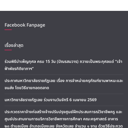
Facebook Fanpage
เรื่องล่าสุด
ร่วมพิธีบำเพ็ญกุศล ครบ 15 วัน (ปัณรสมวาร) ถวายเป็นพระกุศลแด่ “เจ้า
ฟ้าพัชรกิติยาภาฯ”
ประกาศมหาวิทยาลัยราชภัฏเลย เรื่อง การจำหน่ายครุภัณฑ์ยานพาหนะและ
ขนส่ง โดยวิธีขายทอดตลาด
มหาวิทยาลัยราชภัฏเลย ร่วมงานวันจักรี 6 เมษายน 2569
ประกวดราคาจ้างก่อสร้างจ้างปรับปรุงศูนย์ฝึกประสบการณ์วิชาชีพครู และ
ศูนย์ประสานงานการบริการวิชาชีพทางการศึกษา คณะครุศาสตร์ อาคาร
๒๓ ตำบลเมือง อำเภอเมืองเลย จังหวัดเลย จำนวน ๑ งาน ด้วยวิธีประกวด