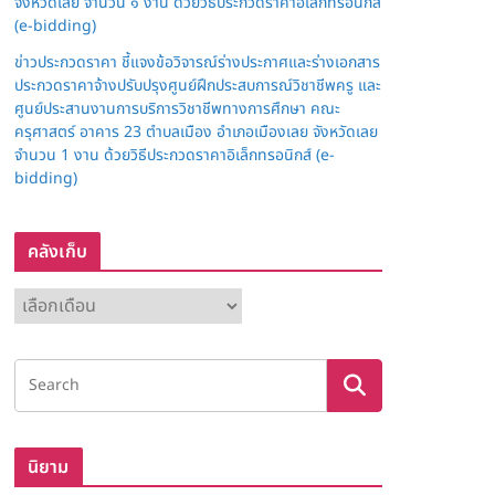
จังหวัดเลย จำนวน ๑ งาน ด้วยวิธีประกวดราคาอิเล็กทรอนิกส์
(e-bidding)
ข่าวประกวดราคา ชี้แจงข้อวิจารณ์ร่างประกาศและร่างเอกสาร
ประกวดราคาจ้างปรับปรุงศูนย์ฝึกประสบการณ์วิชาชีพครู และ
ศูนย์ประสานงานการบริการวิชาชีพทางการศึกษา คณะ
ครุศาสตร์ อาคาร 23 ตำบลเมือง อำเภอเมืองเลย จังหวัดเลย
จำนวน 1 งาน ด้วยวิธีประกวดราคาอิเล็กทรอนิกส์ (e-
bidding)
คลังเก็บ
ค
ลั
ง
เ
ก็
บ
นิยาม