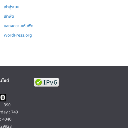
เข้าสู่ระบบ
เข้าฟีด
แสดงความเห็นฟีด
WordPress.org
บไซต์
 : 390
day : 749
: 4040
129928