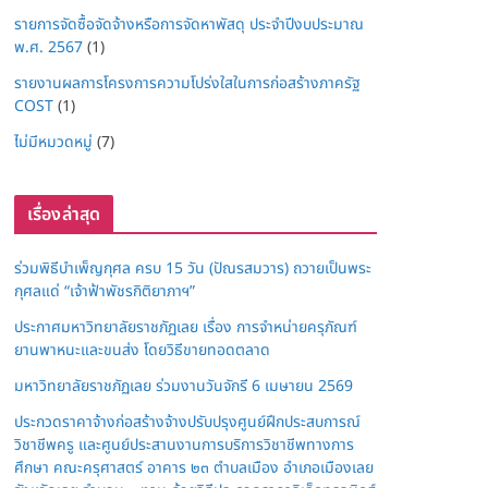
รายการจัดซื้อจัดจ้างหรือการจัดหาพัสดุ ประจำปีงบประมาณ
พ.ศ. 2567
(1)
รายงานผลการโครงการความโปร่งใสในการก่อสร้างภาครัฐ
COST
(1)
ไม่มีหมวดหมู่
(7)
เรื่องล่าสุด
ร่วมพิธีบำเพ็ญกุศล ครบ 15 วัน (ปัณรสมวาร) ถวายเป็นพระ
กุศลแด่ “เจ้าฟ้าพัชรกิติยาภาฯ”
ประกาศมหาวิทยาลัยราชภัฏเลย เรื่อง การจำหน่ายครุภัณฑ์
ยานพาหนะและขนส่ง โดยวิธีขายทอดตลาด
มหาวิทยาลัยราชภัฏเลย ร่วมงานวันจักรี 6 เมษายน 2569
ประกวดราคาจ้างก่อสร้างจ้างปรับปรุงศูนย์ฝึกประสบการณ์
วิชาชีพครู และศูนย์ประสานงานการบริการวิชาชีพทางการ
ศึกษา คณะครุศาสตร์ อาคาร ๒๓ ตำบลเมือง อำเภอเมืองเลย