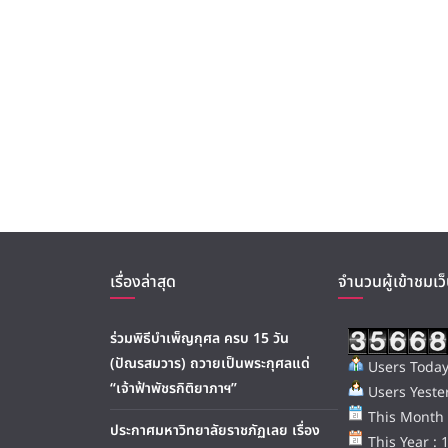
เรื่องล่าสุด
จำนวนผู้เข้าชมเว็
ร่วมพิธีบำเพ็ญกุศล ครบ 15 วัน
(ปัณรสมวาร) ถวายเป็นพระกุศลแด่
Users Today
“เจ้าฟ้าพัชรกิติยาภาฯ”
Users Yester
This Month 
ประกาศมหาวิทยาลัยราชภัฏเลย เรื่อง
This Year : 