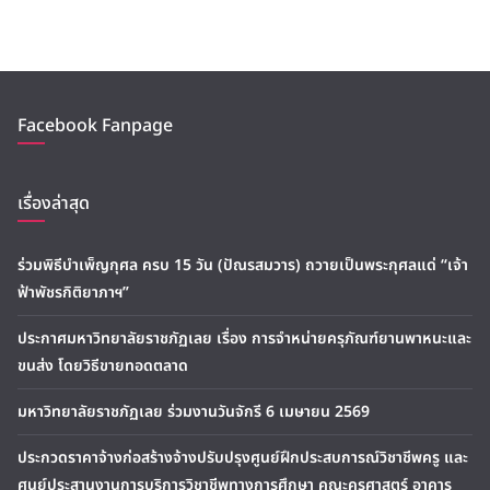
Facebook Fanpage
เรื่องล่าสุด
ร่วมพิธีบำเพ็ญกุศล ครบ 15 วัน (ปัณรสมวาร) ถวายเป็นพระกุศลแด่ “เจ้า
ฟ้าพัชรกิติยาภาฯ”
ประกาศมหาวิทยาลัยราชภัฏเลย เรื่อง การจำหน่ายครุภัณฑ์ยานพาหนะและ
ขนส่ง โดยวิธีขายทอดตลาด
มหาวิทยาลัยราชภัฏเลย ร่วมงานวันจักรี 6 เมษายน 2569
ประกวดราคาจ้างก่อสร้างจ้างปรับปรุงศูนย์ฝึกประสบการณ์วิชาชีพครู และ
ศูนย์ประสานงานการบริการวิชาชีพทางการศึกษา คณะครุศาสตร์ อาคาร