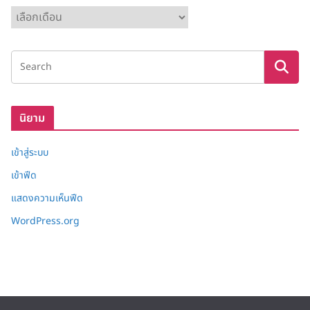
ค
ลั
ง
เ
ก็
บ
นิยาม
เข้าสู่ระบบ
เข้าฟีด
แสดงความเห็นฟีด
WordPress.org