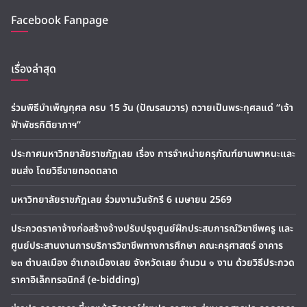
Facebook Fanpage
เรื่องล่าสุด
ร่วมพิธีบำเพ็ญกุศล ครบ 15 วัน (ปัณรสมวาร) ถวายเป็นพระกุศลแด่ “เจ้า
ฟ้าพัชรกิติยาภาฯ”
ประกาศมหาวิทยาลัยราชภัฏเลย เรื่อง การจำหน่ายครุภัณฑ์ยานพาหนะและ
ขนส่ง โดยวิธีขายทอดตลาด
มหาวิทยาลัยราชภัฏเลย ร่วมงานวันจักรี 6 เมษายน 2569
ประกวดราคาจ้างก่อสร้างจ้างปรับปรุงศูนย์ฝึกประสบการณ์วิชาชีพครู และ
ศูนย์ประสานงานการบริการวิชาชีพทางการศึกษา คณะครุศาสตร์ อาคาร
๒๓ ตำบลเมือง อำเภอเมืองเลย จังหวัดเลย จำนวน ๑ งาน ด้วยวิธีประกวด
ราคาอิเล็กทรอนิกส์ (e-bidding)