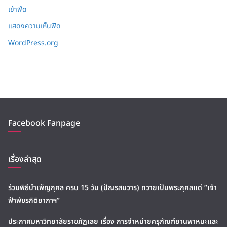
เข้าฟีด
แสดงความเห็นฟีด
WordPress.org
Facebook Fanpage
เรื่องล่าสุด
ร่วมพิธีบำเพ็ญกุศล ครบ 15 วัน (ปัณรสมวาร) ถวายเป็นพระกุศลแด่ “เจ้า
ฟ้าพัชรกิติยาภาฯ”
ประกาศมหาวิทยาลัยราชภัฏเลย เรื่อง การจำหน่ายครุภัณฑ์ยานพาหนะและ