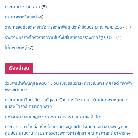
ประกาศประกวดราคา
(5)
ประกาศร่างวิจารณ์
(4)
รายการจัดซื้อจัดจ้างหรือการจัดหาพัสดุ ประจำปีงบประมาณ พ.ศ. 2567
(1)
รายงานผลการโครงการความโปร่งใสในการก่อสร้างภาครัฐ COST
(1)
ไม่มีหมวดหมู่
(7)
เรื่องล่าสุด
ร่วมพิธีบำเพ็ญกุศล ครบ 15 วัน (ปัณรสมวาร) ถวายเป็นพระกุศลแด่ “เจ้าฟ้า
พัชรกิติยาภาฯ”
ประกาศมหาวิทยาลัยราชภัฏเลย เรื่อง การจำหน่ายครุภัณฑ์ยานพาหนะและ
ขนส่ง โดยวิธีขายทอดตลาด
มหาวิทยาลัยราชภัฏเลย ร่วมงานวันจักรี 6 เมษายน 2569
ประกวดราคาจ้างก่อสร้างจ้างปรับปรุงศูนย์ฝึกประสบการณ์วิชาชีพครู และ
ศูนย์ประสานงานการบริการวิชาชีพทางการศึกษา คณะครุศาสตร์ อาคาร ๒๓