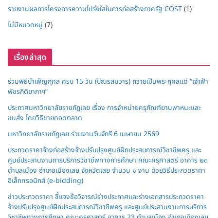
รายงานผลการโครงการความโปร่งใสในการก่อสร้างภาครัฐ COST
(1)
ไม่มีหมวดหมู่
(7)
เรื่องล่าสุด
ร่วมพิธีบำเพ็ญกุศล ครบ 15 วัน (ปัณรสมวาร) ถวายเป็นพระกุศลแด่ “เจ้าฟ้า
พัชรกิติยาภาฯ”
ประกาศมหาวิทยาลัยราชภัฏเลย เรื่อง การจำหน่ายครุภัณฑ์ยานพาหนะและ
ขนส่ง โดยวิธีขายทอดตลาด
มหาวิทยาลัยราชภัฏเลย ร่วมงานวันจักรี 6 เมษายน 2569
ประกวดราคาจ้างก่อสร้างจ้างปรับปรุงศูนย์ฝึกประสบการณ์วิชาชีพครู และ
ศูนย์ประสานงานการบริการวิชาชีพทางการศึกษา คณะครุศาสตร์ อาคาร ๒๓
ตำบลเมือง อำเภอเมืองเลย จังหวัดเลย จำนวน ๑ งาน ด้วยวิธีประกวดราคา
อิเล็กทรอนิกส์ (e-bidding)
ข่าวประกวดราคา ชี้แจงข้อวิจารณ์ร่างประกาศและร่างเอกสารประกวดราคา
จ้างปรับปรุงศูนย์ฝึกประสบการณ์วิชาชีพครู และศูนย์ประสานงานการบริการ
วิชาชีพทางการศึกษา คณะครุศาสตร์ อาคาร 23 ตำบลเมือง อำเภอเมืองเลย