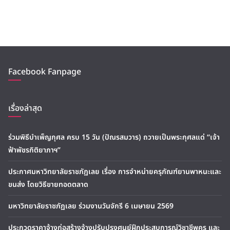
Facebook Fanpage
เรื่องล่าสุด
ร่วมพิธีบำเพ็ญกุศล ครบ 15 วัน (ปัณรสมวาร) ถวายเป็นพระกุศลแด่ “เจ้า
ฟ้าพัชรกิติยาภาฯ”
ประกาศมหาวิทยาลัยราชภัฏเลย เรื่อง การจำหน่ายครุภัณฑ์ยานพาหนะและ
ขนส่ง โดยวิธีขายทอดตลาด
มหาวิทยาลัยราชภัฏเลย ร่วมงานวันจักรี 6 เมษายน 2569
ประกวดราคาจ้างก่อสร้างจ้างปรับปรุงศูนย์ฝึกประสบการณ์วิชาชีพครู และ