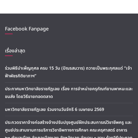
Facebook Fanpage
เรื่องล่าสุด
ร่วมพิธีบำเพ็ญกุศล ครบ 15 วัน (ปัณรสมวาร) ถวายเป็นพระกุศลแด่ “เจ้า
ฟ้าพัชรกิติยาภาฯ”
ประกาศมหาวิทยาลัยราชภัฏเลย เรื่อง การจำหน่ายครุภัณฑ์ยานพาหนะและ
ขนส่ง โดยวิธีขายทอดตลาด
มหาวิทยาลัยราชภัฏเลย ร่วมงานวันจักรี 6 เมษายน 2569
ประกวดราคาจ้างก่อสร้างจ้างปรับปรุงศูนย์ฝึกประสบการณ์วิชาชีพครู และ
ศูนย์ประสานงานการบริการวิชาชีพทางการศึกษา คณะครุศาสตร์ อาคาร
๒๓ ตำบลเมือง อำเภอเมืองเลย จังหวัดเลย จำนวน ๑ งาน ด้วยวิธีประกวด