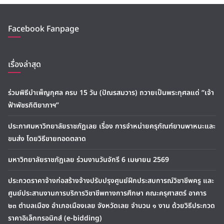
Facebook Fanpage
เรื่องล่าสุด
ร่วมพิธีบำเพ็ญกุศล ครบ 15 วัน (ปัณรสมวาร) ถวายเป็นพระกุศลแด่ “เจ้า
ฟ้าพัชรกิติยาภาฯ”
ประกาศมหาวิทยาลัยราชภัฏเลย เรื่อง การจำหน่ายครุภัณฑ์ยานพาหนะและ
ขนส่ง โดยวิธีขายทอดตลาด
มหาวิทยาลัยราชภัฏเลย ร่วมงานวันจักรี 6 เมษายน 2569
ประกวดราคาจ้างก่อสร้างจ้างปรับปรุงศูนย์ฝึกประสบการณ์วิชาชีพครู และ
ศูนย์ประสานงานการบริการวิชาชีพทางการศึกษา คณะครุศาสตร์ อาคาร
๒๓ ตำบลเมือง อำเภอเมืองเลย จังหวัดเลย จำนวน ๑ งาน ด้วยวิธีประกวด
ราคาอิเล็กทรอนิกส์ (e-bidding)