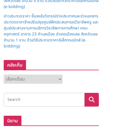
จังหวัดเลย จำนวน ๑ งาน ด้วยวิธีประกวดราคาอิเล็กทรอนิกส์
(e-bidding)
ข่าวประกวดราคา ชี้แจงข้อวิจารณ์ร่างประกาศและร่างเอกสาร
ประกวดราคาจ้างปรับปรุงศูนย์ฝึกประสบการณ์วิชาชีพครู และ
ศูนย์ประสานงานการบริการวิชาชีพทางการศึกษา คณะ
ครุศาสตร์ อาคาร 23 ตำบลเมือง อำเภอเมืองเลย จังหวัดเลย
จำนวน 1 งาน ด้วยวิธีประกวดราคาอิเล็กทรอนิกส์ (e-
bidding)
คลังเก็บ
ค
ลั
ง
เ
ก็
บ
นิยาม