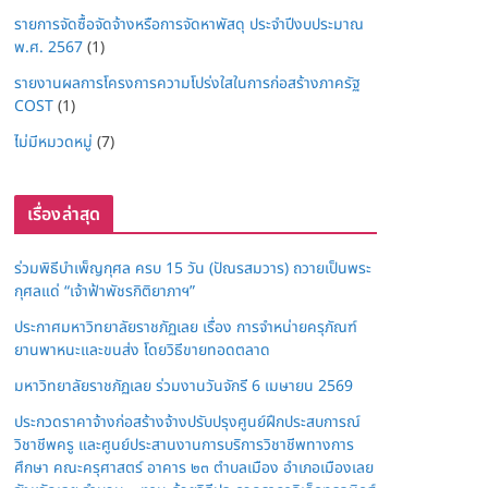
รายการจัดซื้อจัดจ้างหรือการจัดหาพัสดุ ประจำปีงบประมาณ
พ.ศ. 2567
(1)
รายงานผลการโครงการความโปร่งใสในการก่อสร้างภาครัฐ
COST
(1)
ไม่มีหมวดหมู่
(7)
เรื่องล่าสุด
ร่วมพิธีบำเพ็ญกุศล ครบ 15 วัน (ปัณรสมวาร) ถวายเป็นพระ
กุศลแด่ “เจ้าฟ้าพัชรกิติยาภาฯ”
ประกาศมหาวิทยาลัยราชภัฏเลย เรื่อง การจำหน่ายครุภัณฑ์
ยานพาหนะและขนส่ง โดยวิธีขายทอดตลาด
มหาวิทยาลัยราชภัฏเลย ร่วมงานวันจักรี 6 เมษายน 2569
ประกวดราคาจ้างก่อสร้างจ้างปรับปรุงศูนย์ฝึกประสบการณ์
วิชาชีพครู และศูนย์ประสานงานการบริการวิชาชีพทางการ
ศึกษา คณะครุศาสตร์ อาคาร ๒๓ ตำบลเมือง อำเภอเมืองเลย