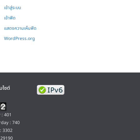
เข้าสู่ระบบ
เข้าฟีด
แสดงความเห็นฟีด
WordPress.org
บไซต์
 : 401
day : 740
: 3302
129190