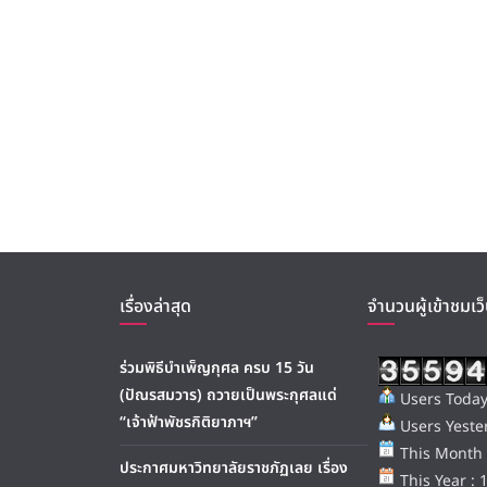
เรื่องล่าสุด
จำนวนผู้เข้าชมเว็
ร่วมพิธีบำเพ็ญกุศล ครบ 15 วัน
(ปัณรสมวาร) ถวายเป็นพระกุศลแด่
Users Today
“เจ้าฟ้าพัชรกิติยาภาฯ”
Users Yester
This Month 
ประกาศมหาวิทยาลัยราชภัฏเลย เรื่อง
This Year : 