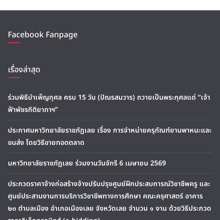
Facebook Fanpage
เรื่องล่าสุด
ร่วมพิธีบำเพ็ญกุศล ครบ 15 วัน (ปัณรสมวาร) ถวายเป็นพระกุศลแด่ “เจ้า
ฟ้าพัชรกิติยาภาฯ”
ประกาศมหาวิทยาลัยราชภัฏเลย เรื่อง การจำหน่ายครุภัณฑ์ยานพาหนะและ
ขนส่ง โดยวิธีขายทอดตลาด
มหาวิทยาลัยราชภัฏเลย ร่วมงานวันจักรี 6 เมษายน 2569
ประกวดราคาจ้างก่อสร้างจ้างปรับปรุงศูนย์ฝึกประสบการณ์วิชาชีพครู และ
ศูนย์ประสานงานการบริการวิชาชีพทางการศึกษา คณะครุศาสตร์ อาคาร
๒๓ ตำบลเมือง อำเภอเมืองเลย จังหวัดเลย จำนวน ๑ งาน ด้วยวิธีประกวด