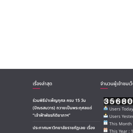
เรื่องล่าสุด
จำนวนผู้เข้าชมเว็
ร่วมพิธีบำเพ็ญกุศล ครบ 15 วัน
(ปัณรสมวาร) ถวายเป็นพระกุศลแด่
Users Today
“เจ้าฟ้าพัชรกิติยาภาฯ”
Users Yester
This Month 
ประกาศมหาวิทยาลัยราชภัฏเลย เรื่อง
This Year : 