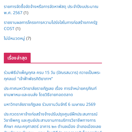
รายการจัดซื้อจัดจ้างหรือการจัดหาพัสดุ ประจำปีงบประมาณ
พ.ศ. 2567
(1)
รายงานผลการโครงการความโปร่งใสในการก่อสร้างภาครัฐ
COST
(1)
ไม่มีหมวดหมู่
(7)
เรื่องล่าสุด
ร่วมพิธีบำเพ็ญกุศล ครบ 15 วัน (ปัณรสมวาร) ถวายเป็นพระ
กุศลแด่ “เจ้าฟ้าพัชรกิติยาภาฯ”
ประกาศมหาวิทยาลัยราชภัฏเลย เรื่อง การจำหน่ายครุภัณฑ์
ยานพาหนะและขนส่ง โดยวิธีขายทอดตลาด
มหาวิทยาลัยราชภัฏเลย ร่วมงานวันจักรี 6 เมษายน 2569
ประกวดราคาจ้างก่อสร้างจ้างปรับปรุงศูนย์ฝึกประสบการณ์
วิชาชีพครู และศูนย์ประสานงานการบริการวิชาชีพทางการ
ศึกษา คณะครุศาสตร์ อาคาร ๒๓ ตำบลเมือง อำเภอเมืองเลย