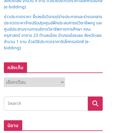
จังหวัดเลย จำนวน ๑ งาน ด้วยวิธีประกวดราคาอิเล็กทรอนิกส์
(e-bidding)
ข่าวประกวดราคา ชี้แจงข้อวิจารณ์ร่างประกาศและร่างเอกสาร
ประกวดราคาจ้างปรับปรุงศูนย์ฝึกประสบการณ์วิชาชีพครู และ
ศูนย์ประสานงานการบริการวิชาชีพทางการศึกษา คณะ
ครุศาสตร์ อาคาร 23 ตำบลเมือง อำเภอเมืองเลย จังหวัดเลย
จำนวน 1 งาน ด้วยวิธีประกวดราคาอิเล็กทรอนิกส์ (e-
bidding)
คลังเก็บ
ค
ลั
ง
เ
ก็
บ
นิยาม