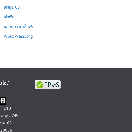
เข้าสู่ระบบ
เข้าฟีด
แสดงความเห็นฟีด
WordPress.org
บไซต์
 : 518
day : 749
: 4168
130056