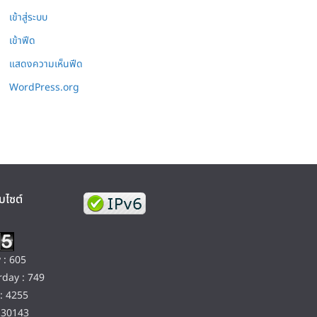
เข้าสู่ระบบ
เข้าฟีด
แสดงความเห็นฟีด
WordPress.org
บไซต์
 : 605
day : 749
: 4255
130143