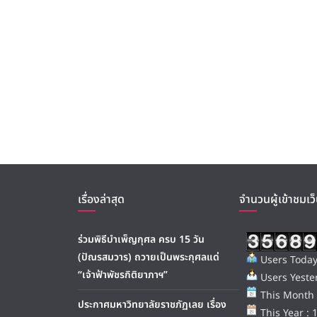
เรื่องล่าสุด
จำนวนผู้เข้าชมเว็
ร่วมพิธีบำเพ็ญกุศล ครบ 15 วัน
(ปัณรสมวาร) ถวายเป็นพระกุศลแด่
Users Today
“เจ้าฟ้าพัชรกิติยาภาฯ”
Users Yester
This Month 
ประกาศมหาวิทยาลัยราชภัฏเลย เรื่อง
This Year : 