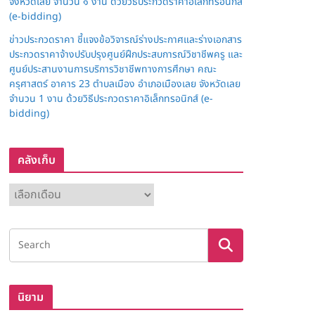
จังหวัดเลย จำนวน ๑ งาน ด้วยวิธีประกวดราคาอิเล็กทรอนิกส์
(e-bidding)
ข่าวประกวดราคา ชี้แจงข้อวิจารณ์ร่างประกาศและร่างเอกสาร
ประกวดราคาจ้างปรับปรุงศูนย์ฝึกประสบการณ์วิชาชีพครู และ
ศูนย์ประสานงานการบริการวิชาชีพทางการศึกษา คณะ
ครุศาสตร์ อาคาร 23 ตำบลเมือง อำเภอเมืองเลย จังหวัดเลย
จำนวน 1 งาน ด้วยวิธีประกวดราคาอิเล็กทรอนิกส์ (e-
bidding)
คลังเก็บ
ค
ลั
ง
เ
ก็
บ
นิยาม