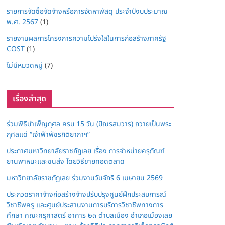
รายการจัดซื้อจัดจ้างหรือการจัดหาพัสดุ ประจำปีงบประมาณ
พ.ศ. 2567
(1)
รายงานผลการโครงการความโปร่งใสในการก่อสร้างภาครัฐ
COST
(1)
ไม่มีหมวดหมู่
(7)
เรื่องล่าสุด
ร่วมพิธีบำเพ็ญกุศล ครบ 15 วัน (ปัณรสมวาร) ถวายเป็นพระ
กุศลแด่ “เจ้าฟ้าพัชรกิติยาภาฯ”
ประกาศมหาวิทยาลัยราชภัฏเลย เรื่อง การจำหน่ายครุภัณฑ์
ยานพาหนะและขนส่ง โดยวิธีขายทอดตลาด
มหาวิทยาลัยราชภัฏเลย ร่วมงานวันจักรี 6 เมษายน 2569
ประกวดราคาจ้างก่อสร้างจ้างปรับปรุงศูนย์ฝึกประสบการณ์
วิชาชีพครู และศูนย์ประสานงานการบริการวิชาชีพทางการ
ศึกษา คณะครุศาสตร์ อาคาร ๒๓ ตำบลเมือง อำเภอเมืองเลย