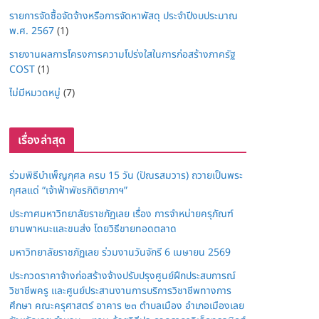
รายการจัดซื้อจัดจ้างหรือการจัดหาพัสดุ ประจำปีงบประมาณ
พ.ศ. 2567
(1)
รายงานผลการโครงการความโปร่งใสในการก่อสร้างภาครัฐ
COST
(1)
ไม่มีหมวดหมู่
(7)
เรื่องล่าสุด
ร่วมพิธีบำเพ็ญกุศล ครบ 15 วัน (ปัณรสมวาร) ถวายเป็นพระ
กุศลแด่ “เจ้าฟ้าพัชรกิติยาภาฯ”
ประกาศมหาวิทยาลัยราชภัฏเลย เรื่อง การจำหน่ายครุภัณฑ์
ยานพาหนะและขนส่ง โดยวิธีขายทอดตลาด
มหาวิทยาลัยราชภัฏเลย ร่วมงานวันจักรี 6 เมษายน 2569
ประกวดราคาจ้างก่อสร้างจ้างปรับปรุงศูนย์ฝึกประสบการณ์
วิชาชีพครู และศูนย์ประสานงานการบริการวิชาชีพทางการ
ศึกษา คณะครุศาสตร์ อาคาร ๒๓ ตำบลเมือง อำเภอเมืองเลย