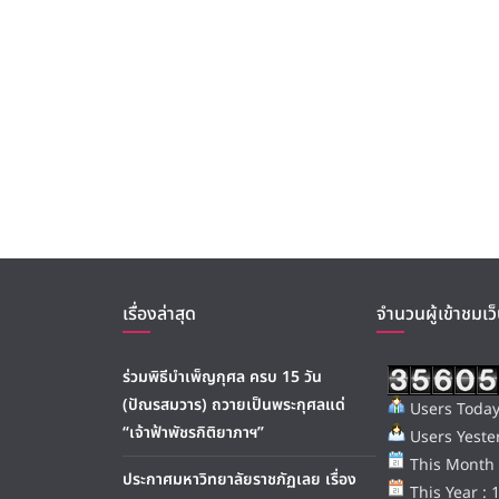
เรื่องล่าสุด
จำนวนผู้เข้าชมเว็
ร่วมพิธีบำเพ็ญกุศล ครบ 15 วัน
(ปัณรสมวาร) ถวายเป็นพระกุศลแด่
Users Today
“เจ้าฟ้าพัชรกิติยาภาฯ”
Users Yester
This Month 
ประกาศมหาวิทยาลัยราชภัฏเลย เรื่อง
This Year : 