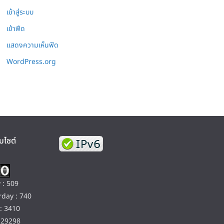
เข้าสู่ระบบ
เข้าฟีด
แสดงความเห็นฟีด
WordPress.org
บไซต์
 : 509
day : 740
: 3410
129298