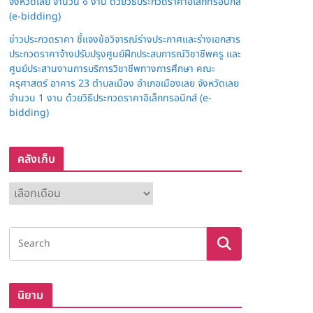
จังหวัดเลย จำนวน ๑ งาน ด้วยวิธีประกวดราคาอิเล็กทรอนิกส์
(e-bidding)
ข่าวประกวดราคา ชี้แจงข้อวิจารณ์ร่างประกาศและร่างเอกสาร
ประกวดราคาจ้างปรับปรุงศูนย์ฝึกประสบการณ์วิชาชีพครู และ
ศูนย์ประสานงานการบริการวิชาชีพทางการศึกษา คณะ
ครุศาสตร์ อาคาร 23 ตำบลเมือง อำเภอเมืองเลย จังหวัดเลย
จำนวน 1 งาน ด้วยวิธีประกวดราคาอิเล็กทรอนิกส์ (e-
bidding)
คลังเก็บ
ค
ลั
ง
เ
ก็
บ
นิยาม