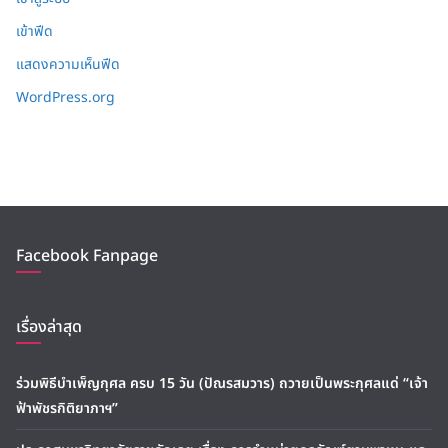
เข้าฟีด
แสดงความเห็นฟีด
WordPress.org
Facebook Fanpage
เรื่องล่าสุด
ร่วมพิธีบำเพ็ญกุศล ครบ 15 วัน (ปัณรสมวาร) ถวายเป็นพระกุศลแด่ “เจ้า
ฟ้าพัชรกิติยาภาฯ”