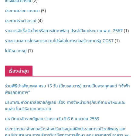
ชี้แจงข้อวิจารณ์
(2)
ประกาศประกวดราคา
(5)
ประกาศร่างวิจารณ์
(4)
รายการจัดซื้อจัดจ้างหรือการจัดหาพัสดุ ประจำปีงบประมาณ พ.ศ. 2567
(1)
รายงานผลการโครงการความโปร่งใสในการก่อสร้างภาครัฐ COST
(1)
ไม่มีหมวดหมู่
(7)
เรื่องล่าสุด
ร่วมพิธีบำเพ็ญกุศล ครบ 15 วัน (ปัณรสมวาร) ถวายเป็นพระกุศลแด่ “เจ้าฟ้า
พัชรกิติยาภาฯ”
ประกาศมหาวิทยาลัยราชภัฏเลย เรื่อง การจำหน่ายครุภัณฑ์ยานพาหนะและ
ขนส่ง โดยวิธีขายทอดตลาด
มหาวิทยาลัยราชภัฏเลย ร่วมงานวันจักรี 6 เมษายน 2569
ประกวดราคาจ้างก่อสร้างจ้างปรับปรุงศูนย์ฝึกประสบการณ์วิชาชีพครู และ
ศูนย์ประสานงานการบริการวิชาชีพทางการศึกษา คณะครุศาสตร์ อาคาร ๒๓